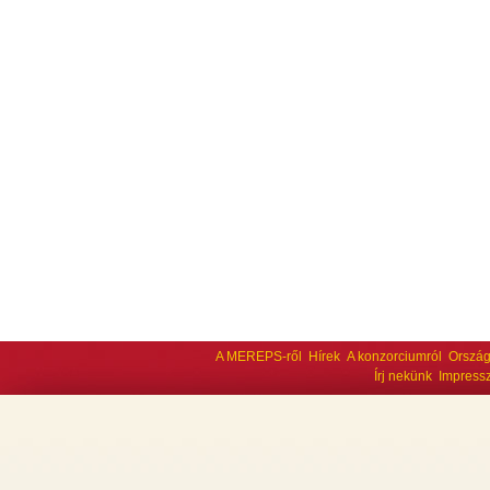
A MEREPS-ről
Hírek
A konzorciumról
Ország
Írj nekünk
Impress