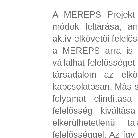
A MEREPS Projekt e
módok feltárása, a
aktív elkövetői felelő
a MEREPS arra is 
vállalhat felelőssége
társadalom az elköv
kapcsolatosan. Más sz
folyamat elindítás
felelősség kiváltá
elkerülhetetlenül t
felelősséggel. Az így 