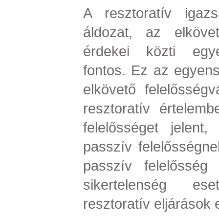
A resztoratív igazs
áldozat, az elköv
érdekei közti egy
fontos. Ez az egyens
elkövető felelősségv
resztoratív értelemb
felelősséget jelent
passzív felelősségne
passzív felelősség 
sikertelenség es
resztoratív eljárások 