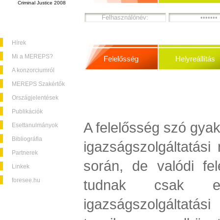
Criminal Justice 2008
Hírek
Mi a MEREPS?
Felelősség
Helyreállítás
A konzorciumról
MEREPS Szakértők
Országjelentések
Publikációk
A felelősség szó gyak
Esettanulmányok
Bibliográfia
igazságszolgáltatás
Partnerek
során, de valódi fele
Linkek
foresee.hu
tudnak csak el
igazságszolgáltatás