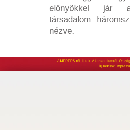
előnyökkel jár az
társadalom háromsz
nézve.
A MEREPS-ről
Hírek
A konzorciumról
Ország
Írj nekünk
Impress