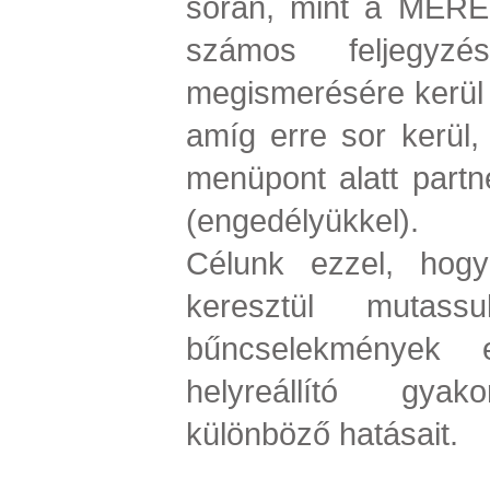
során, mint a MERE
számos feljegyz
megismerésére kerül 
amíg erre sor kerül,
menüpont alatt partne
(engedélyükkel).
Célunk ezzel, hogy
keresztül muta
bűncselekmények e
helyreállító gyako
különböző hatásait.