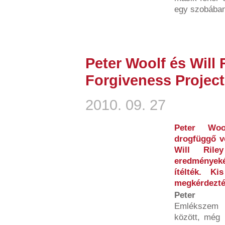
egy szobában 
Peter Woolf és Will 
Forgiveness Project
2010. 09. 27
Peter Woo
drogfüggő v
Will Rile
eredménye
ítélték. K
megkérdezték
Peter
Emlékszem e
között, még