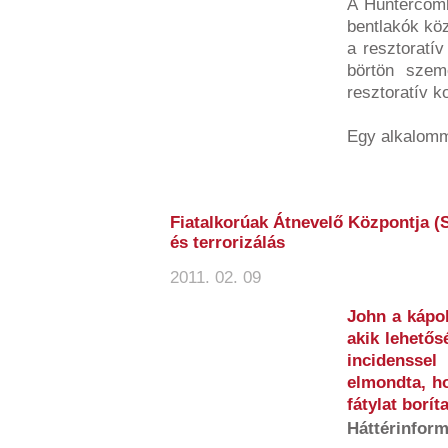
A Huntercomb
bentlakók köz
a resztoratí
börtön szemé
resztoratív k
Egy alkalomma
Fiatalkorúak Átnevelő Központja (S
és terrorizálás
2011. 02. 09
John a kápol
akik lehetős
incidensse
elmondta, ho
fátylat boríta
Háttérinfor