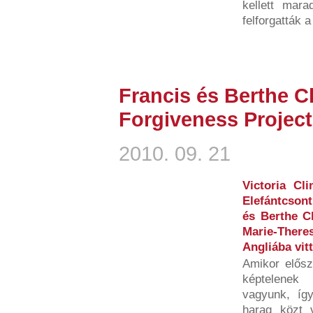
kellett mar
felforgatták a
Francis és Berthe C
Forgiveness Project
2010. 09. 21
Victoria Cli
Elefántcsont
és Berthe C
Marie-Ther
Angliába vitt
Amikor előszö
képtelenek
vagyunk, így
harag közt v