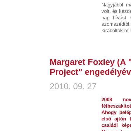
Nagyjából má
volt, és kez
nap hívást
szomszédtól
kiraboltak mi
Margaret Foxley (A
Project" engedélyév
2010. 09. 27
2008 nov
félbeszakíto
Ahogy belép
első ajtón 
családi kép