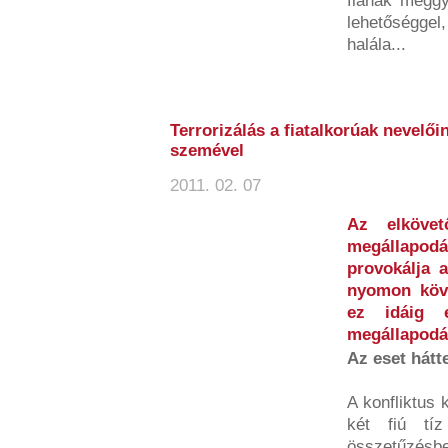
fiának meggy
lehetőséggel
halála...
Terrorizálás a fiatalkorúak nevelő
szemével
2011. 02. 07
Az elköve
megállapod
provokálja a
nyomon köv
ez idáig 
megállapodá
Az eset hátt
A konfliktus 
két fiú tí
összetűzésb