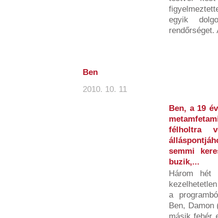
figyelmeztet
egyik dolg
rendőrséget. A
Ben
2010. 10. 11
Ben, a 19 év
metamfetam
félholtra 
álláspontjá
semmi kere
buzik,...
Három hét e
kezelhetetlen 
a programból
Ben, Damon (
másik fehér e