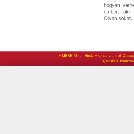
hogyan vethe
ember, aki 
Olyan sokat..
A MEREPS-ről
Hírek
A konzorciumról
Ország
Írj nekünk
Impress