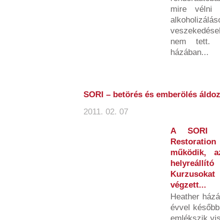
mire vélni
alkoholizá
veszekedése
nem tett. 
házában...
SORI – betörés és emberölés áldoz
2011. 02. 07
A SORI (S
Restoration
működik, a
helyreállító
Kurzusokat 
végzett...
Heather házáb
évvel később 
emlékszik vis