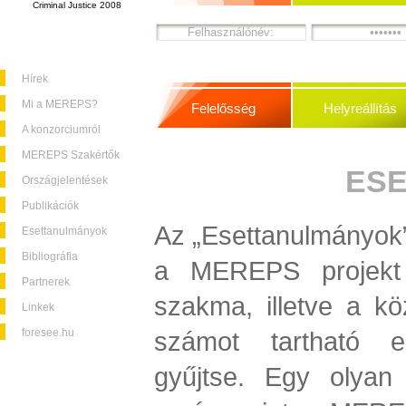
Criminal Justice 2008
Hírek
Mi a MEREPS?
Felelősség
Helyreállítás
A konzorciumról
MEREPS Szakértők
ES
Országjelentések
Publikációk
Az „Esettanulmányok”
Esettanulmányok
Bibliográfia
a MEREPS projekt 
Partnerek
szakma, illetve a k
Linkek
foresee.hu
számot tartható e
gyűjtse. Egy olyan