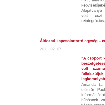
IIRP) által k
képviselőj
Alapítványa
vett részt
reintegrációs.
Áldozati kapcsolattartó egység – 
2011. 02. 07
"A csoport k
beszélgetés
volt szám
felkészül
legkomolyabb
Amanda (a k
először Paul
információkat 
bűnösnek va