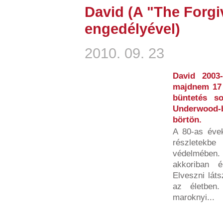
David (A "The Forgi
engedélyével)
2010. 09. 23
David 2003
majdnem 17 é
büntetés 
Underwood-
börtön.
A 80-as évek
részletekb
védelmében.
akkoriban é
Elveszni láts
az életben
maroknyi...