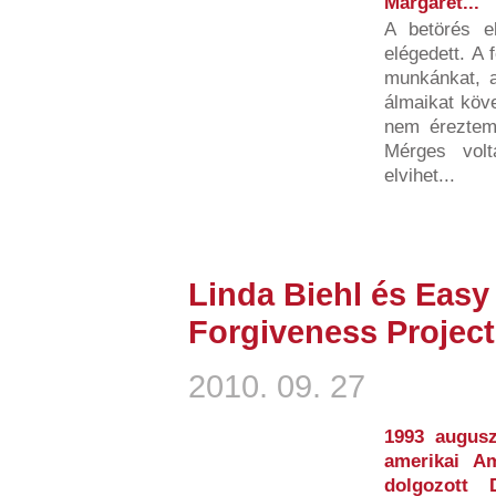
Margaret...
A betörés e
elégedett. A
munkánkat, a
álmaikat köve
nem éreztem
Mérges vol
elvihet...
Linda Biehl és Easy
Forgiveness Project
2010. 09. 27
1993 augusz
amerikai Am
dolgozott 