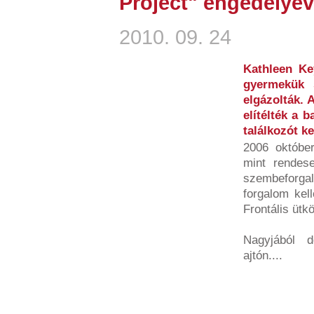
Project" engedélyév
2010. 09. 24
Kathleen Key
gyermekük 
elgázolták. 
elítélték a 
találkozót k
2006 októbe
mint rendese
szembeforgalo
forgalom kell
Frontális ütk
Nagyjából 
ajtón....