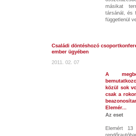
másikat terr
társánál, és 
függetlenül ve
Családi döntéshozó csoportkonfere
ember ügyében
2011. 02. 07
A megbes
bemutatkozo
közül sok vo
csak a roko
beazonosíta
Elemér...
Az eset
Elemért 13 
rendőrautóba