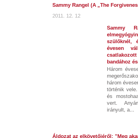
Sammy Rangel (A „The Forgiveness
2011. 12. 12
Sammy Ran
elmegyógy
szülőknél, 
évesen vál
csatlakozo
bandához és 
Három évese
megerőszako
három évesen 
történik vel
és mostohaa
vert. Anyá
irányult, a...
Áldozat az elkövetőjéről: "Meg aka