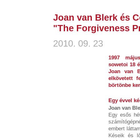
Joan van Blerk és Co
"The Forgiveness Pr
2010. 09. 23
1997 május
sowetoi 18 é
Joan van B
elkövetett 
börtönbe kerü
Egy évvel ké
Joan van Bl
Egy esős hét
számítógépn
embert láttam
Késeik és lő