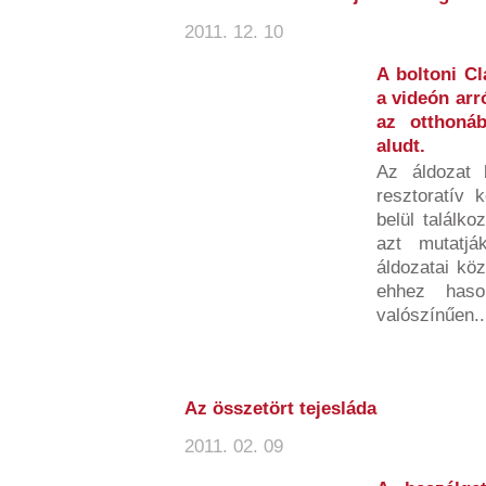
2011. 12. 10
A boltoni C
a videón arr
az otthoná
aludt.
Az áldozat 
resztoratív 
belül találko
azt mutatj
áldozatai köz
ehhez haso
valószínűen..
Az összetört tejesláda
2011. 02. 09