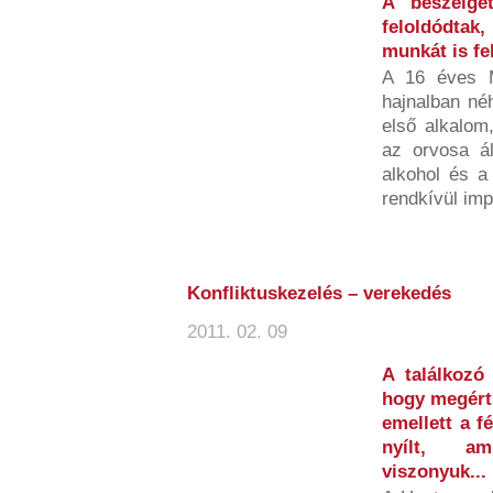
A beszélge
feloldódtak
munkát is fel
A 16 éves Ma
hajnalban né
első alkalom
az orvosa ál
alkohol és a
rendkívül imp
Konfliktuskezelés – verekedés
2011. 02. 09
A találkozó 
hogy megérts
emellett a f
nyílt, am
viszonyuk...