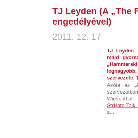
TJ Leyden (A „The 
engedélyével)
2011. 12. 17
TJ Leyden 1
majd gyorsa
„Hammerski
legnagyobb,
szervezete. 
Azóta az „A
szervezetbe
Wiesenthal 
StrHate Talk
a...