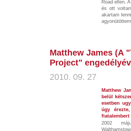
Road ellen. A
és ott volta
akartam lenn
agyonütöttem 
Matthew James (A "
Project" engedélyév
2010. 09. 27
Matthew Jam
belül kétsze
esetben ugya
úgy érezte
fiatalembert 
2002 máj
Walthamstowb