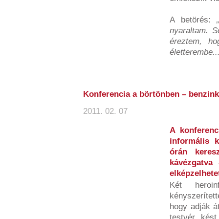
A betörés:
nyaraltam. S
éreztem, ho
életterembe...
Konferencia a börtönben – benzink
2011. 02. 07
A konferenc
informális 
órán keres
kávézgatva 
elképzelhetet
Két heroi
kényszerítet
hogy adják á
testvér kést