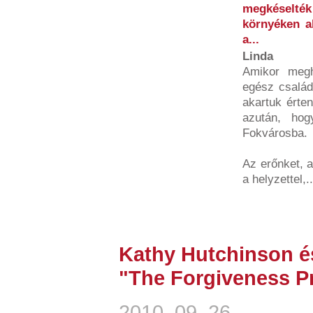
megkéselték 
környéken ah
a...
Linda
Amikor megh
egész család
akartuk érte
azután, hog
Fokvárosba.
Az erőnket, 
a helyzettel,..
Kathy Hutchinson é
"The Forgiveness Pr
2010. 09. 26