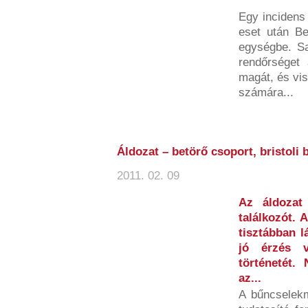
Egy incidens
eset után Be
egységbe. Sa
rendőrséget
magát, és vis
számára...
Áldozat – betörő csoport, bristoli 
2011. 02. 09
Az áldozat 
találkozót. 
tisztábban l
jó érzés v
történetét.
az...
A bűncselekm