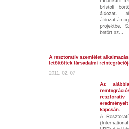
tudatosító f
bristoli bö
áldozat, 
áldozattámoga
projektbe. S
betört az...
A resztoratív szemlélet alkalmazá
letöltöttek társadalmi reintegráció
2011. 02. 07
Az alábbi
reintegrá
resztorat
eredményeit
kapcsán.
A Resztorat
(Internationa