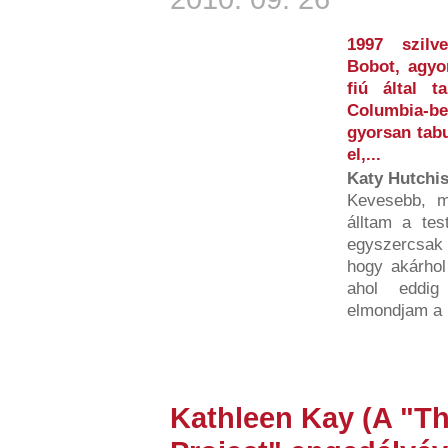
1997 szilv
Bobot, agyo
fiú által ta
Columbia-b
gyorsan tabu
el,...
Katy Hutchi
Kevesebb, mi
álltam a tes
egyszercsak 
hogy akárhol
ahol eddig
elmondjam a 
Kathleen Kay (A "T