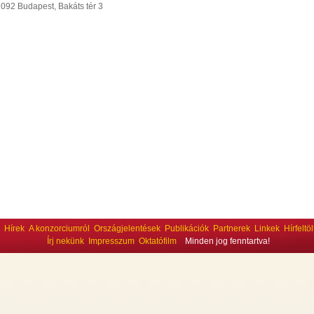
1092 Budapest, Bakáts tér 3
Hírek
A konzorciumról
Országjelentések
Publikációk
Partnerek
Linkek
Hírfeltö
Írj nekünk
Impresszum
Oktatófilm
Minden jog fenntartva!