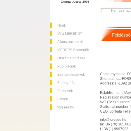
Criminal Justice 2008
Hírek
Mi a MEREPS?
Felelőssé
A konzorciumról
MEREPS Szakértők
Országjelentések
Publikációk
Company name: FO
Esettanulmányok
Short names: FORE
Bibliográfia
Address: H-1092 Bu
Partnerek
Establishment: May
Registration numbe
Linkek
VAT (TAX) number:
Statistical number
foresee.hu
CEO: Borbála Felle
info@foresee.hu
m:+36 (70) 365 
f:+36 (1) 999792