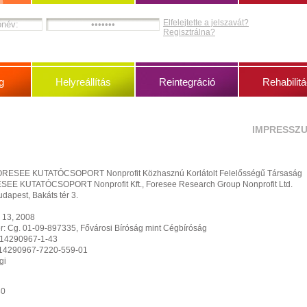
Elfelejtette a jelszavát?
Regisztrálna?
g
Helyreállítás
Reintegráció
Rehabilitá
IMPRESSZ
RESEE KUTATÓCSOPORT Nonprofit Közhasznú Korlátolt Felelősségű Társaság
SEE KUTATÓCSOPORT Nonprofit Kft., Foresee Research Group Nonprofit Ltd.
dapest, Bakáts tér 3.
 13, 2008
r: Cg. 01-09-897335, Fővárosi Bíróság mint Cégbíróság
 14290967-1-43
: 14290967-7220-559-01
gi
0630
3