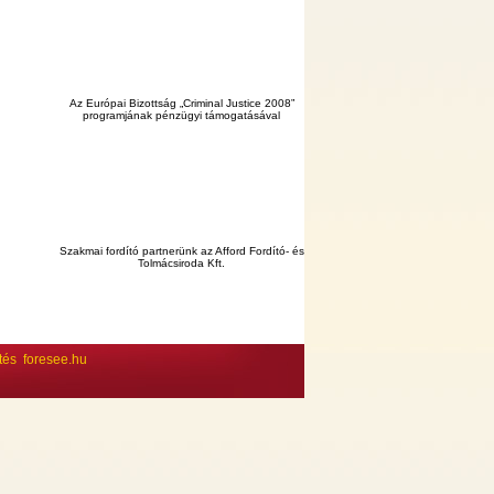
Az Európai Bizottság „Criminal Justice 2008”
programjának pénzügyi támogatásával
Szakmai fordító partnerünk az Afford Fordító- és
Tolmácsiroda Kft.
ltés
foresee.hu