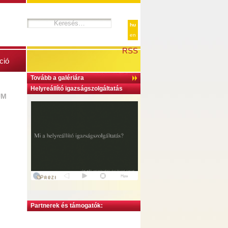
hu
en
RSS
ció
Tovább a galériára
Helyreállító igazságszolgáltatás
UM
Partnerek és támogatók: