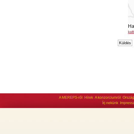
Ha
kat
A MEREPS-ről
Hírek
A konzorciumról
Ország
Írj nekünk
Impress