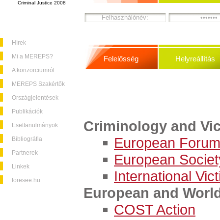
Criminal Justice 2008
Hírek
Mi a MEREPS?
Felelősség
Helyreállítás
A konzorciumról
MEREPS Szakértők
Országjelentések
Publikációk
Criminology and Vi
Esettanulmányok
European Forum 
Bibliográfia
Partnerek
European Societ
Linkek
International Vi
foresee.hu
European and World
COST Action