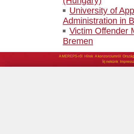
(Hungary)
University of App
Administration in
Victim Offender 
Bremen
A MEREPS-ről
Hírek
A konzorciumról
Ország
Írj nekünk
Impress