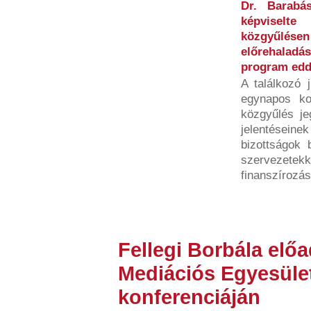
Dr. Barabá
képviselt
közgyűlés
előrehaladá
program eddi
A találkozó 
egynapos ko
közgyűlés j
jelentései
bizottságok 
szervezet
finanszírozás
Fellegi Borbála elő
Mediációs Egyesület
konferenciáján