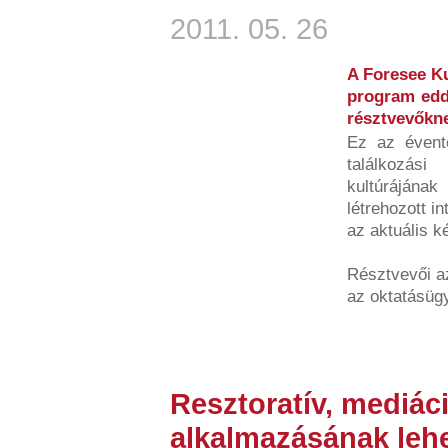
2011. 05. 26
A Foresee K
program eddi
résztvevőkn
Ez az évent
találkozási
kultúráján
létrehozott i
az aktuális k
Résztvevői a
az oktatásügy
Resztoratív, mediác
alkalmazásának leh