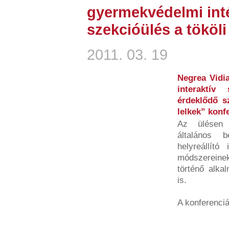
gyermekvédelmi int
szekcióülés a tököl
2011. 03. 19
Negrea Vidi
interaktív
érdeklődő s
lelkek” konf
Az ülésen a
általános 
helyreállító
módszerein
történő alka
is.
A konferenciá