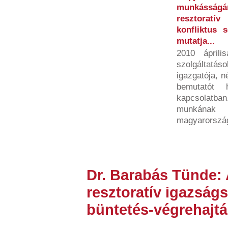
munkásság
resztoratí
konfliktus 
mutatja...
2010 ápril
szolgáltat
igazgatója, n
bemutatót h
kapcsolatb
munkának 
magyarország
Dr. Barabás Tünde: 
resztoratív igazságs
büntetés-végrehajt