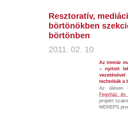
Resztoratív, mediác
börtönökben szekció
börtönben
2011. 02. 10
Az immár má
– nyitott l
vezetésével
technikák a 
Az ülésen 
Fegyház és 
projekt szakm
MEREPS progr