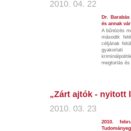
2010. 04. 22
Dr. Barabás
és annak vá
A bűnözés me
második fel
céljának felü
gyakorlati
kriminálpolit
megtorlás és 
„Zárt ajtók - nyitott 
2010. 03. 23
2010. feb
Tudományegy