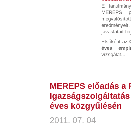
E tanulmán
MEREPS pa
megvalósí
eredményeit
javaslatait fo
Elsőként az
éves empir
vizsgálat...
MEREPS előadás a R
Igazságszolgáltatá
éves közgyűlésén
2011. 07. 04