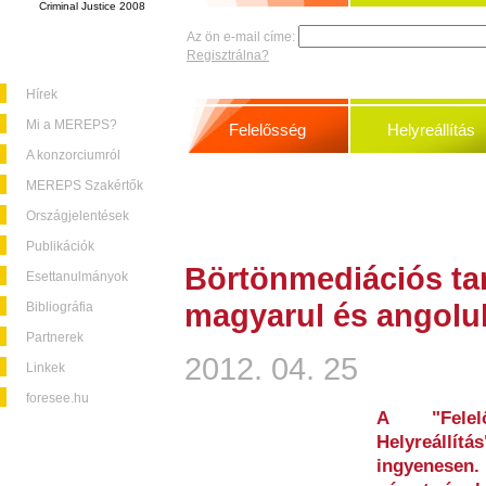
Criminal Justice 2008
Az ön e-mail címe:
Regisztrálna?
Hírek
Mi a MEREPS?
Felelősség
Helyreállítás
A konzorciumról
MEREPS Szakértők
Országjelentések
Publikációk
Börtönmediációs t
Esettanulmányok
magyarul és angolul
Bibliográfia
Partnerek
2012. 04. 25
Linkek
foresee.hu
A "Felelő
Helyreállítá
ingyenesen.