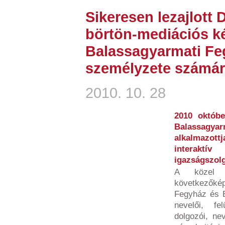
Sikeresen lezajlott
börtön-mediációs k
Balassagyarmati Fe
személyzete számára
2010. 10. 28
2010 októbe
Balassagya
alkalmazot
interaktí
igazságszolgá
A közel 
következők
Fegyház és B
nevelői, fe
dolgozói, ne