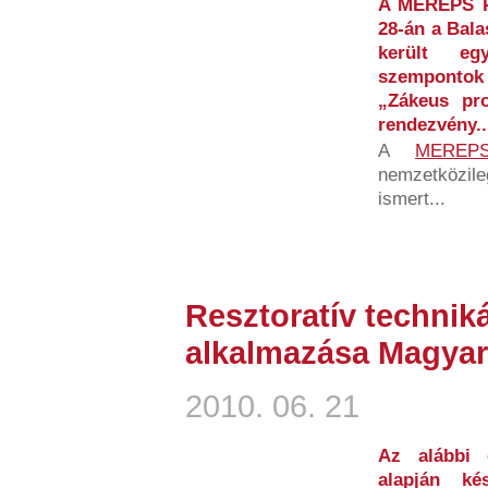
A MEREPS Pr
28-án a Bal
került egy
szempontok
„Zákeus pro
rendezvény..
A
MEREP
nemzetközil
ismert...
Resztoratív techniká
alkalmazása Magya
2010. 06. 21
Az alábbi 
alapján ké