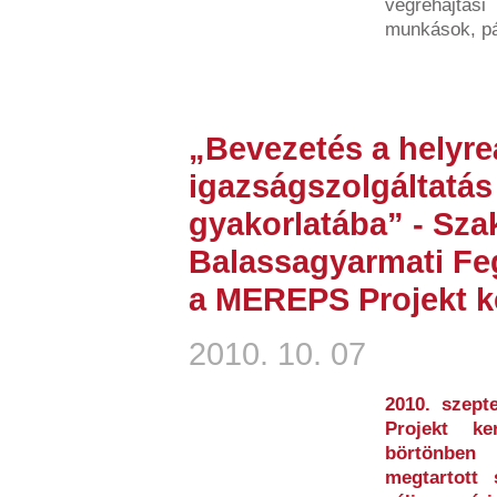
végrehajtás
munkások, pá
„Bevezetés a helyreá
igazságszolgáltatás
gyakorlatába” - Sz
Balassagyarmati Fe
a MEREPS Projekt ke
2010. 10. 07
2010. szep
Projekt ke
börtönben
megtartott