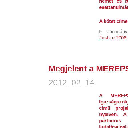
német és b
esettanulmá
A kötet címe.
E tanulmán
Justice 2008
Megjelent a MEREP
2012. 02. 14
A MEREPS 
Igazságszolg
című proje
nyelven. 
partnerek 
kutatásainak