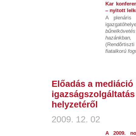
Kar konferen
– nyitott lel
A plenáris
igazgatóhel
bűnelkövetés
hazánkban
(Rendőrtiszti
fiatalkorú fog
Előadás a mediáció 
igazságszolgáltatá
helyzetéről
2009. 12. 02
A 2009. no