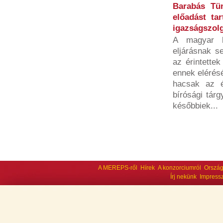
Barabás Tü
előadást tar
igazságszolg
A magyar b
eljárásnak s
az érintette
ennek elérésé
hacsak az é
bírósági tárg
későbbiek...
A MEREPS-ről
Hírek
A konzorciumról
Ország
Írj nekünk
Impress