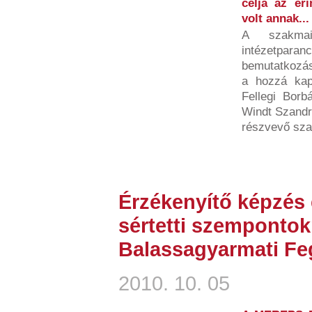
célja az éri
volt annak...
A szakma
intézetparan
bemutatkozá
a hozzá kap
Fellegi Borb
Windt Szand
részvevő sza
Érzékenyítő képzés 
sértetti szempontok
Balassagyarmati Fe
2010. 10. 05