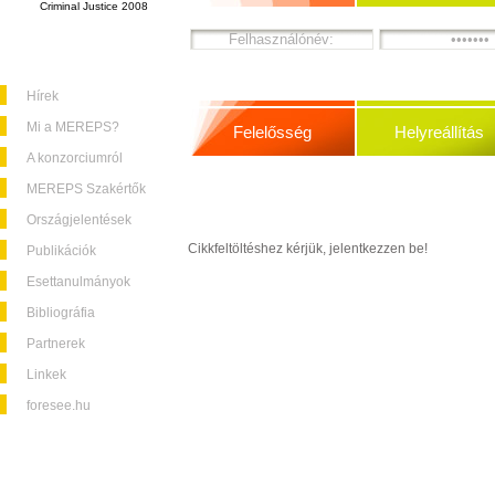
Criminal Justice 2008
Hírek
Mi a MEREPS?
Felelősség
Helyreállítás
A konzorciumról
MEREPS Szakértők
Országjelentések
Cikkfeltöltéshez kérjük, jelentkezzen be!
Publikációk
Esettanulmányok
Bibliográfia
Partnerek
Linkek
foresee.hu