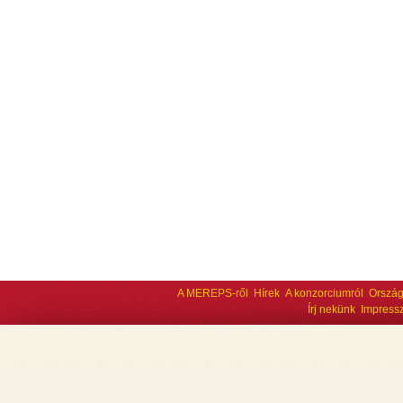
A MEREPS-ről
Hírek
A konzorciumról
Ország
Írj nekünk
Impress