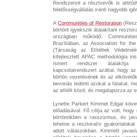
Rendszerint a résztvevők is attitűd
felelősségvállalás iránti nagyobb ig
A
Communities of Restoration
(Resz
börtönt igyekszik átalakítani resztor
országban működő, Communitie
Brazíliában, az Association for th
(Társaság az Elítéltek Védelméé
kifejlesztett APAC methodológia i
ismert rendszer átalakítja 
kapcsolatrendszert azáltal, hogy az
börtön vezetésének és az elkövető
bevonás ledönti azokat a falakat, 
az elítélt közé, és megalapozza az el
Lynette Parkert Kimmet Edgar követ
előadásával. Fő célja az volt, ho
börtönökben a rasszizmus, és jav
lehetne a resztoratív gyakorlatokat
adott válaszokban. Kimmett javasl