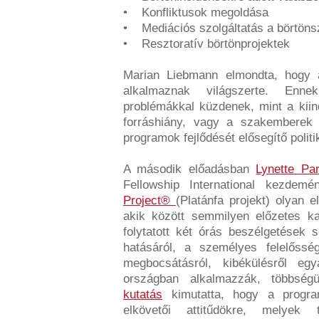
• Konfliktusok megoldása
• Mediációs szolgáltatás a börtöns
• Resztoratív börtönprojektek
Marian Liebmann elmondta, hogy a
alkalmaznak világszerte. Ennek
problémákkal küzdenek, mint a kiin
forráshiány, vagy a szakemberek f
programok fejlődését elősegítő polit
A második előadásban
Lynette Pa
Fellowship International kezde
Project®
(Platánfa projekt) olyan 
akik között semmilyen előzetes ka
folytatott két órás beszélgetések
hatásáról, a személyes felelősségvá
megbocsátásról, kibékülésről e
országban alkalmazzák, többség
kutatás
kimutatta, hogy a progra
elkövetői attitűdökre, melyek 