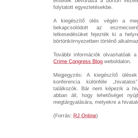
elítéltek bevonása a börtön vezeté
folytatott egyeztetésekbe.
A kiegészítő ülés végén a megk
bekapcsolódott az eszmecse
lelkesedésüket fejezték ki a helyr
börtönkörnyezetben történő alkalmaz
További információk olvashatóak a
Crime Congress Blog
weboldalon.
Megjegyzés: A kiegészítő ülések
konferencia különféle „hivatalo
találkozók. Bár nem képezik a hiv
abban áll, hogy lehetőséget nyúj
megtárgyalására, melyekre a hivatal
(Forrás:
RJ Online
)