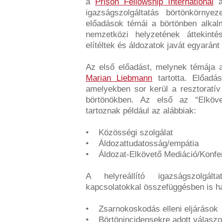
a
Prison Fellowship International
ál
igazságszolgáltatás börtönkörnye
előadások témái a börtönben alkalma
nemzetközi helyzetének áttekint
elítéltek és áldozatok javát egyarán
Az első előadást, melynek témája a
Marian Liebmann
tartotta. Előadás
amelyekben sor kerül a resztoratív
börtönökben. Az első az “Elköve
tartoznak például az alábbiak:
• Közösségi szolgálat
• Áldozattudatosság/empátia
• Áldozat-Elkövető Mediáció/Konfe
A helyreállító igazságszolgál
kapcsolatokkal összefüggésben is ha
• Zsarnokoskodás elleni eljárások
• Börtönincidensekre adott válasz