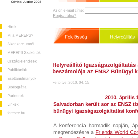
Criminal Justice 2008
Az ön e-mail címe:
Regisztrálna?
Hírek
Mi a MEREPS?
Felelősség
Helyreállítás
A konzorciumról
MEREPS Szakértők
Országjelentések
Helyreállító Igazságszolgáltatás
Publikációk
beszámolója az ENSZ Bűnügyi ko
Esettanulmányok
Feltöltve: 2010. 04. 15.
Bibliográfia
Partnerek
2010. április 
Salvadorban került sor az ENSZ ti
Linkek
bűnügyi igazságszolgáltatási konf
foresee.hu
A konferencia harmadik napján, ápr
megrendezésre a
Friends World Com