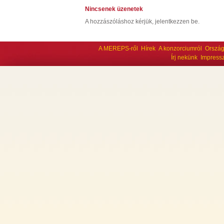
Nincsenek üzenetek
A hozzászóláshoz kérjük, jelentkezzen be.
A MEREPS-ről
Hírek
A konzorciumról
Ország
Írj nekünk
Impress