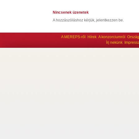
Nincsenek üzenetek
A hozzászóláshoz kérjük, jelentkezzen be.
A MEREPS-ről
Hírek
A konzorciumról
Ország
Írj nekünk
Impress