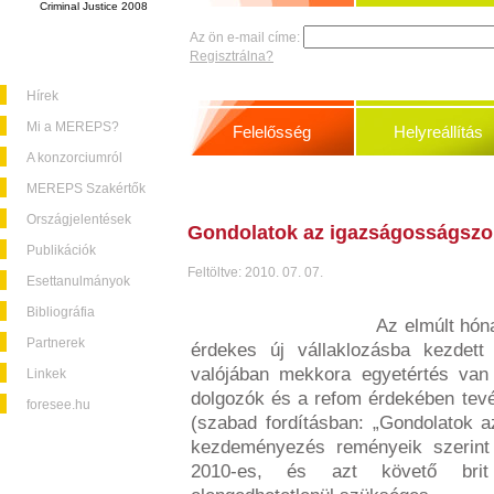
Criminal Justice 2008
Az ön e-mail címe:
Regisztrálna?
Hírek
Mi a MEREPS?
Felelősség
Helyreállítás
A konzorciumról
MEREPS Szakértők
Országjelentések
Gondolatok az igazságosságszol
Publikációk
Feltöltve: 2010. 07. 07.
Esettanulmányok
Bibliográfia
Az elmúlt hón
Partnerek
érdekes új vállaklozásba kezdet
valójában mekkora egyetértés van 
Linkek
dolgozók és a refom érdekében tevé
foresee.hu
(szabad fordításban: „Gondolatok a
kezdeményezés reményeik szerint 
2010-es, és azt követő brit i