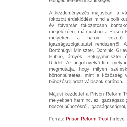
elengedhetetlenül szükséges.
A kezdeményezés májusban, a vála
fokozott érdeklődést mind a politik
év folyamán fokozatosan bontako
megelőzően, márciusban a Prison Re
melyeken a három vezető p
igazságszolgáltatási rendszerről.
Börtönügyi Miniszter, Dominic Grie
Huhne, árnyék- Belügyminiszter 
Riddell. Az angol nyelvű film, mely
megmutatja, hogy milyen széles
börtönbüntetés, mint a közösség 
bűnözésre adott válaszok sorában.
Májusi kezdettel a Prison Reform Tr
melyekben harminc, az igazságszolg
beszél bűnözésről, igazságosságról, 
Forrás:
Prison Reform Trust
hírlevél