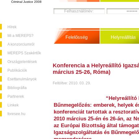
Criminal Justice 2008
Hírek
Mi a MEREPS?
Felelősség
Helyreállítás
A konzorciumról
MEREPS Szakértők
Országjelentések
Konferencia a Helyreállító Igaz
Publikációk
március 25-26, Róma)
Esettanulmányok
Feltöltve: 2010. 03. 29.
Bibliográfia
Partnerek
“Helyreállító
Bűnmegelőzés: emberek, helyek és
Linkek
konferenciát tartottak a resztorat
foresee.hu
2010 március 25-én és 26-án, az N
az Európai Bizottság által támogat
Igazságszolgáltatás és Bűnmegelőz