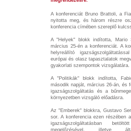
megrendezésre.
A konferenciát Bruno Brattoli, a Fi
nyitotta meg, és három részre os
konferencia címében szereplő kulcss
A "Helyek" blokk indította, Mario
március 25-én a konferenciát. A ko
helyreállító igazságszolgáltatás
európai és olasz tapasztalatok megv
gyakorlati szempontok vizsgálatára.
A "Politikák" blokk indította, Fa
második napját, március 26-án, és fo
igazságszolgáltatás és a bűnmegel
környezetben vizsgáló előadásra.
Az "Emberek" blokkra, Gustavo Ser
sor. A konferencia ezen részében a
igazságszolgáltatásban betöl
megelőzésével, illetve ál