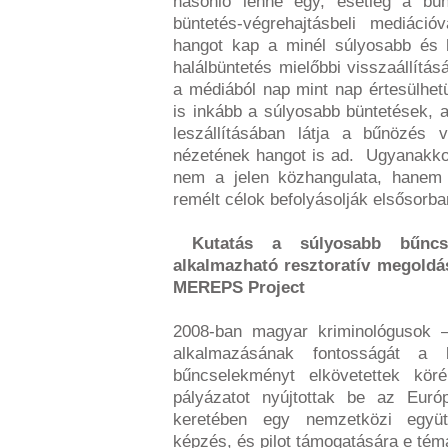
hasonló lenne egy, esetleg a bü
büntetés-végrehajtásbeli mediáci
hangot kap a minél súlyosabb és h
halálbüntetés mielőbbi visszaállítás
a médiából nap mint nap értesülhet
is inkább a súlyosabb büntetések, a
leszállításában látja a bűnözés 
nézetének hangot is ad. Ugyanakkor
nem a jelen közhangulata, hanem 
remélt célok befolyásolják elsősorba
Kutatás a súlyosabb bűncse
alkalmazható resztoratív megold
MEREPS Project
2008-ban magyar kriminológusok –
alkalmazásának fontosságát a b
bűncselekményt elkövetettek kö
pályázatot nyújtottak be az Euró
keretében egy nemzetközi együt
képzés, és pilot támogatására e té