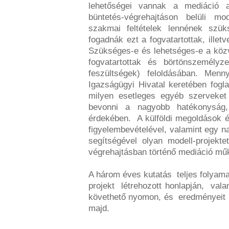
lehetőségei vannak a mediáció a
büntetés-végrehajtáson belüli mo
szakmai feltételek lennének szü
fogadnák ezt a fogvatartottak, illet
Szükséges-e és lehetséges-e a közve
fogvatartottak és börtönszemélyze
feszültségek) feloldásában. Menn
Igazságügyi Hivatal keretében fogla
milyen esetleges egyéb szerveket 
bevonni a nagyobb hatékonyság,
érdekében. A külföldi megoldások 
figyelembevételével, valamint egy n
segítségével olyan modell-projekt
végrehajtásban történő mediáció mű
A három éves kutatás teljes folya
projekt létrehozott honlapján, val
követhető nyomon, és eredményei
majd.