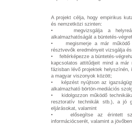
A projekt célja, hogy empirikus kut
és nemzetközi szinten:
• megvizsgálja a helyreállít
alkalmazhatóságát a büntetés-végreh
• megismerje a már működő bör
résztvevők eredményeit vizsgálja és 
• feltérképezze a büntetés-végrehaj
kapcsolatos attitűdjeit mind a má
fázisban lévő projektek helyszínén, 
a magyar viszonyok között;
• képzést nyújtson az igazságügy
alkalmazható börtön-mediációs szolg
• kidolgozzon működő technikákat 
resztoratív technikák stb.), a jó 
eljárásokat, valamint
• elősegítse az érintett szak
információcserét, valamint a jövőbe