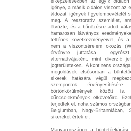
elképzelésekben az egyik oldalon
igénye, a másik oldalon viszont az e
áldozati igények figyelembevételét 
meg. A resztoratív szemlélet, a
ötvözte, és a bűnözésre adott vála
hamarosan látványos eredményeke
tettének következményeivel, és a 
nem a viszontsérelem okozás (Wri
érvényre juttatása egyrészt
alternatívájaként, mint diverzió 
jogterületeken. A kontinens országai
megoldások elsősorban a büntető
sikerek hatására végül megkezd
szempontok érvényesítésére
börtönkörülmények között is
bűncselekmények elkövetőire. E
terjedtek el, noha számos országban
Belgiumban, Nagy-Britanniában,
sikereket értek el.
Magyarországon a büntetőeljárási