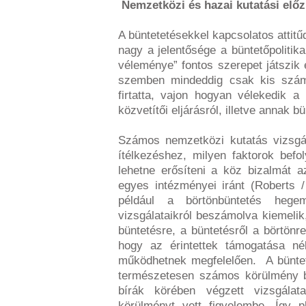
Nemzetközi és hazai kutatási el
A büntetetésekkel kapcsolatos attit
nagy a jelentősége a büntetőpolitik
véleménye” fontos szerepet játszik
szemben mindeddig csak kis számú
firtatta, vajon hogyan vélekedik a 
közvetítői eljárásról, illetve annak b
Számos nemzetközi kutatás vizsgá
ítélkezéshez, milyen faktorok bef
lehetne erősíteni a köz bizalmát az
egyes intézményei iránt (Roberts
például a börtönbüntetés hege
vizsgálataikról beszámolva kiemeli
büntetésre, a büntetésről a börtönr
hogy az érintettek támogatása n
működhetnek megfelelően. A büntet
természetesen számos körülmény 
bírák körében végzett vizsgál
körülményt vett figyelembe. Így 