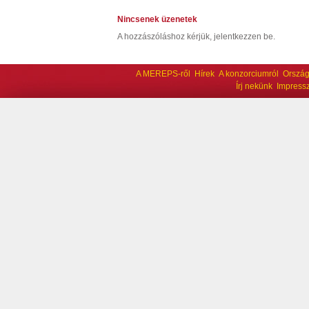
Nincsenek üzenetek
A hozzászóláshoz kérjük, jelentkezzen be.
A MEREPS-ről
Hírek
A konzorciumról
Ország
Írj nekünk
Impress