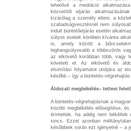
lehetővé a mediáció alkalmazása 
közvetítői eljárás alkalmazásána
kizárólag a személy elleni, a közlek
szabadságvesztésnél nem súlyosab
indult büntetőeljárás esetén alkalm
súlyos esetek körében kívánta alkal
is, amely között a bűncselekm
leghangsúlyosabb a többszörös vag
az elkövető korábban több, vagy 
követett el. Az elkövető és áldo
elsimítási folyamatot utoljára az el
később – így a büntetés-végrehajtá
Áldozati megbékélés– tettesi felel
A büntetés-végrehajtásnak a magyar 
közötti megbékélés elősegítése, és 
érintettek, ha addig nem békéltek
sincs. Ezzel azonban méltánytala
későbbiek során ezt igényelné – a 