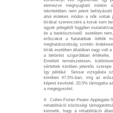
elemezve megnyugtató módon ú
tekintetében nem jelent befolyásol
ahol érdekes módon a nők voltak j
bírákat szerencsére a koruk sem be
ügyek jellegétől függően mutatott/va
és a banktisztviselő esetében nem,
erőszakot a fiatalabbak ítélték m
meghatározottság szintén érdekese
bírák esetében általában nagy volt a
a betörést szigorúbban értékelte,
Emellett természetesen, különöse
sértettek körében jelentős szerep
Így például Sessar vizsgálata sz
körében 47,5%-ban, míg az erős
képest kevésbé, 20,5% támogatta az elk
a megegyezést.
A Cullen-Fisher-Pealer-Applegate
rehabilitáció közösségi támogatott
kiemelik, hogy a rehabilitáció álla