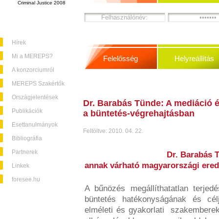
Criminal Justice 2008
Hírek
Mi a MEREPS?
Felelősség
Helyreállítás
A konzorciumról
MEREPS Szakértők
Országjelentések
Dr. Barabás Tünde: A mediáció é
Publikációk
a büntetés-végrehajtásban
Esettanulmányok
Feltöltve: 2010. 04. 22.
Bibliográfia
Partnerek
Dr. Barabás 
annak várható magyarországi ered
Linkek
foresee.hu
A bűnözés megállíthatatlan terje
büntetés hatékonyságának és célj
elméleti és gyakorlati szakembereke