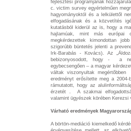
fejlesztési programjának hozzájár
c. victim survey egyértelműen megm
hagyományoktól és a lelkülettől ne
elfogadásának és a közvetítés ig
kutatásból kiderül az is, hogy a 
hajlamúak, mint más európai
megkérdezettek kimondottan job
szigorúbb büntetés jelenti a preven
Irk-Barabás - Kovács). Az „Áldo
bebizonyosodott, hogy - a nemz
egybecsengően – a magyar kérdezett
váltak viszonyultak megértőbben
eredményt erősítette meg a 2004-
rámutatott, hogy az alulinformálts
érzetét . A szakmai elfogadottsá
valamint ügyészek körében Kerezsi v
Várható eredmények Magyarorszá
A börtön-mediáció kiemelkedő kérdé
érvényesítése mellett, az elkövet