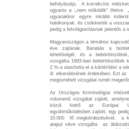
befolyásolja. A korrekciós intézked
ugyanis a :„nem működik” illetve 
ugyanakkor egyre inkább kiderül
hatékonyak, és csökkentik a vissza
pedig a felvilágosításnak jelentős a
Magyaroszágon a témához kapcsolód
éve zajlanak. Barabás a bünte
lehetőségét, és a bebörtönzöttek,
vizsgálta 1993-ban bebörtönzöttek 
2 %-a utasította el a kártérítést a s
ill. elkerülésének érdekében. Ezt a
megismételt vizsgálat ismét megerős
Az Országos Kriminológiai Intéz
volumenű vizsgálat zajlott, amelyne
közül kettő az Európai Un
együttműködésben zajlott, egy ped
10.000 fő megkérdezésével, a külf
alapul véve vizsgálta az áldozatt