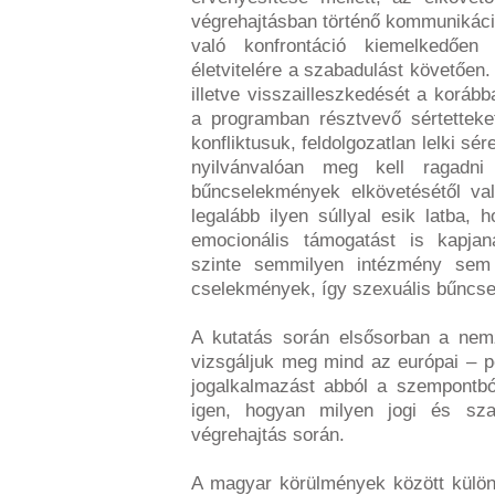
végrehajtásban történő kommunikáció 
való konfrontáció kiemelkedően
életvitelére a szabadulást követően.
illetve visszailleszkedését a koráb
a programban résztvevő sértetteke
konfliktusuk, feldolgozatlan lelki sé
nyilvánvalóan meg kell ragadn
bűncselekmények elkövetésétől val
legalább ilyen súllyal esik latba,
emocionális támogatást is kapja
szinte semmilyen intézmény sem 
cselekmények, így szexuális bűncsel
A kutatás során elsősorban a nem
vizsgáljuk meg mind az európai – 
jogalkalmazást abból a szempontb
igen, hogyan milyen jogi és szak
végrehajtás során.
A magyar körülmények között külön