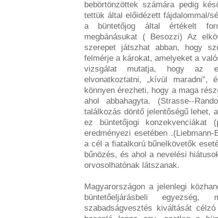
bebörtönzöttek számára pedig kés
tettük által előidézett fájdalommal/
a büntetőjog által értékelt fo
megbánásukat ( Besozzi) Az elköve
szerepet játszhat abban, hogy sz
felmérje a károkat, amelyeket a va
vizsgálat mutatja, hogy az el
elvonatkoztatni, „kívül maradni”, 
könnyen érezheti, hogy a maga részérő
ahol abbahagyta. (Strasse--Rand
találkozás döntő jelentőségű lehet, 
ez büntetőjogi konzekvenciákat 
eredményezi esetében .(Liebmann-Br
a cél a fiatalkorú bűnelkövetők ese
bűnözés, és ahol a nevelési hiátus
orvosolhatónak látszanak.
Magyarországon a jelenlegi közha
büntetőeljárásbeli egyezség,
szabadságvesztés kiváltását célzó