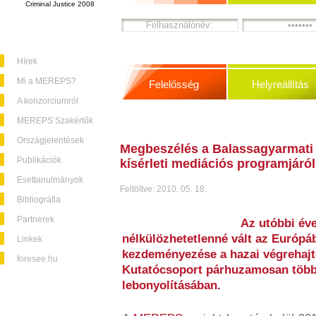
Criminal Justice 2008
Hírek
Mi a MEREPS?
Felelősség
Helyreállítás
A konzorciumról
MEREPS Szakértők
Országjelentések
Megbeszélés a Balassagyarmati
Publikációk
kísérleti mediációs programjáról
Esettanulmányok
Feltöltve: 2010. 05. 18.
Bibliográfia
Partnerek
Az utóbbi év
nélkülözhetetlenné vált az Európá
Linkek
kezdeményezése a hazai végrehajtó
foresee.hu
Kutatócsoport párhuzamosan több
lebonyolításában.