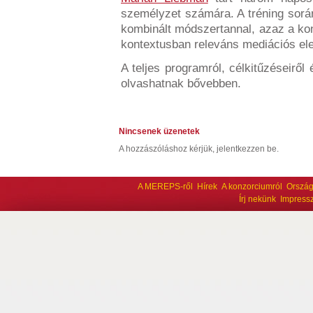
személyzet számára. A tréning sor
kombinált módszertannal, azaz a kon
kontextusban releváns mediációs ele
A teljes programról, célkitűzéseirő
olvashatnak bővebben.
Nincsenek üzenetek
A hozzászóláshoz kérjük, jelentkezzen be.
A MEREPS-ről
Hírek
A konzorciumról
Ország
Írj nekünk
Impress