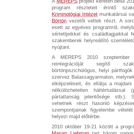
A
MEREPS
projekt keretén belül 201
program részleteit érintő sz
Kriminológiai Intézet
munkatársai va
Börtön
vezetői vettek részt. A sor
esett az egyéves programról, melybe
sértettjeikkel és családtagjaikkal 
szakemberek helyreállító szemlélet
nyújtani.
A MEREPS 2010 szeptember 2
reintegrációját segítő sz
börtönpszichológus, helyi pártfogók
szervez Balassagyarmaton, melynek 
elképzeléseit, és ellátja a majdan
nélkülözhetetlen háttértudással
pártatlanság jelentősége stb.).
vehetnek részt hasonló képzése
szempontjainak figyelembe vételét
helyezi majd előtérbe.
2010 október 19-21 között a progr
Marian Liebman
tart három napos 