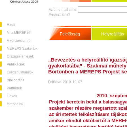
Criminal Justice 2008
Az ön e-mail címe:
Regisztrálna?
Hírek
Mi a MEREPS?
Felelősség
Helyreállítás
A konzorciumról
MEREPS Szakértők
Országjelentések
„Bevezetés a helyreállító igazsá
Publikációk
gyakorlatába” - Szakmai műhely
Börtönben a MEREPS Projekt ker
Esettanulmányok
Bibliográfia
Feltöltve: 2010. 10. 07.
Partnerek
2010. szepte
Linkek
Projekt keretein belül a balassag
foresee.hu
szakember részére megtartott sza
az érintettek felkészítésem tájéko
amikor elindul októbertől a MERE
elsőként bevezetésre kerülő) bört