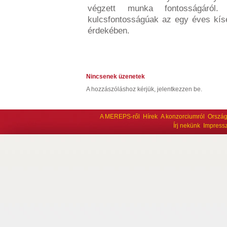
végzett munka fontosságáról.
kulcsfontosságúak az egy éves kísé
érdekében.
Nincsenek üzenetek
A hozzászóláshoz kérjük, jelentkezzen be.
A MEREPS-ről
Hírek
A konzorciumról
Ország
Írj nekünk
Impress