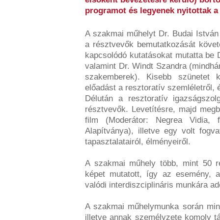
programot és legyenek nyitottak a 
A szakmai műhelyt Dr. Budai István
a résztvevők bemutatkozását köve
kapcsolódó kutatásokat mutatta be D
valamint Dr. Windt Szandra (mind
szakemberek). Kisebb szünetet kö
előadást a resztoratív szemléletről,
Délután a resztoratív igazságszol
résztvevők. Levetítésre, majd megb
film (Moderátor: Negrea Vidia, fa
Alapítványa), illetve egy volt fogv
tapasztalatairól, élményeiről.
A szakmai műhely több, mint 50 ré
képet mutatott, így az esemény, 
valódi interdiszciplináris munkára ad
A szakmai műhelymunka során min
illetve annak személyzete komoly t