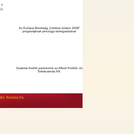
 a
ük
Az Európai Bizottság „Criminal Justice 2008”
programjának pénzügyi támogatásával
Szakmai fordító partnerünk az Afford Fordító- és
Tolmácsiroda Kft.
ltés
foresee.hu