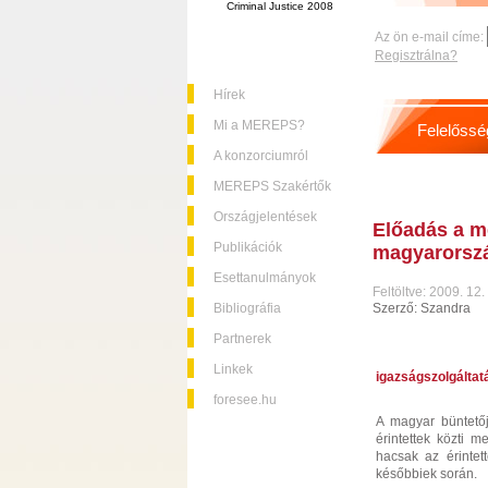
Criminal Justice 2008
Az ön e-mail címe:
Regisztrálna?
Hírek
Mi a MEREPS?
Felelőssé
A konzorciumról
MEREPS Szakértők
Országjelentések
Előadás a me
Publikációk
magyarorszá
Esettanulmányok
Feltöltve: 2009. 12.
Bibliográfia
Szerző: Szandra
Partnerek
Linkek
igazságszolgáltat
foresee.hu
A magyar büntető
érintettek közti 
hacsak az érintet
későbbiek során.