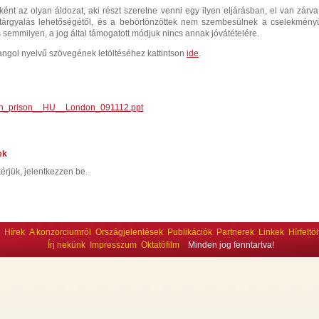
nt az olyan áldozat, aki részt szeretne venni egy ilyen eljárásban, el van zárva
a tárgyalás lehetőségétől, és a bebörtönzöttek nem szembesülnek a cselekmény
s semmilyen, a jog által támogatott módjuk nincs annak jóvátételére.
 angol nyelvű szövegének letöltéséhez kattintson
ide
.
n_prison__HU__London_091112.ppt
ek
érjük, jelentkezzen be.
Hírek
A konzorciumról
Országjelentések
Publikációk
Partnerek
Linkek
Hírfeltö
Írj nekünk
Impresszum
Oktatófilm
Minden jog fenntartva!