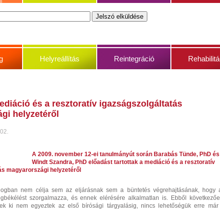
g
Helyreállítás
Reintegráció
Rehabilitá
diáció és a resztoratív igazságszolgáltatás
gi helyzetéről
 02.
A 2009. november 12-ei tanulmányút során Barabás Tünde, PhD és
Windt Szandra, PhD előadást tartottak a mediáció és a resztoratív
ás magyarországi helyzetéről
jogban nem célja sem az eljárásnak sem a büntetés végrehajtásának, hogy 
megbékélést szorgalmazza, és ennek elérésére alkalmatlan is. Ebből következőe
tek ki nem egyeztek az első bírósági tárgyalásig, nincs lehetőségük erre már