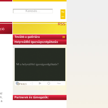
hu
en
RSS
ció
Tovább a galériára
Helyreállító igazságszolgáltatás
az
n,
Partnerek és támogatók:
 a