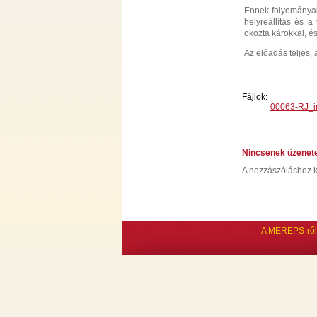
Ennek folyományaké
helyreállítás és 
okozta károkkal, é
Az előadás teljes,
Fájlok:
00063-RJ_i
Nincsenek üzenet
A hozzászóláshoz k
A MEREPS-ről