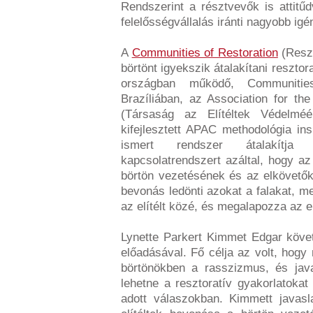
Rendszerint a résztvevők is attitűd
felelősségvállalás iránti nagyobb ig
A
Communities of Restoration
(Resz
börtönt igyekszik átalakítani resztor
országban működő, Communitie
Brazíliában, az Association for th
(Társaság az Elítéltek Védelméé
kifejlesztett APAC methodológia i
ismert rendszer átalakítja 
kapcsolatrendszert azáltal, hogy az
börtön vezetésének és az elkövető
bevonás ledönti azokat a falakat, 
az elítélt közé, és megalapozza az el
Lynette Parkert Kimmet Edgar követ
előadásával. Fő célja az volt, ho
börtönökben a rasszizmus, és jav
lehetne a resztoratív gyakorlatokat
adott válaszokban. Kimmett javasl