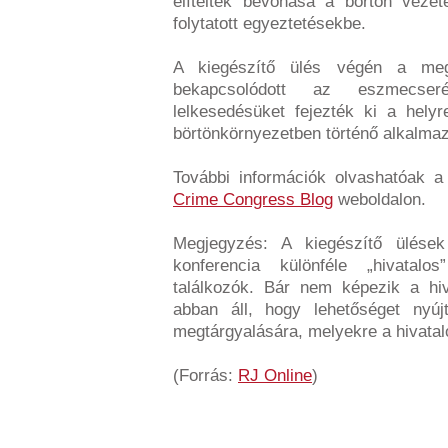
elítéltek bevonása a börtön vezeté
folytatott egyeztetésekbe.
A kiegészítő ülés végén a megk
bekapcsolódott az eszmecse
lelkesedésüket fejezték ki a helyr
börtönkörnyezetben történő alkalmaz
További információk olvashatóak a
Crime Congress Blog
weboldalon.
Megjegyzés: A kiegészítő ülések
konferencia különféle „hivatalo
találkozók. Bár nem képezik a hiv
abban áll, hogy lehetőséget nyúj
megtárgyalására, melyekre a hivatal
(Forrás:
RJ Online
)