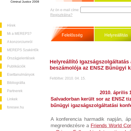
Criminal Justice 2008
Az ön e-mail címe:
Regisztrálna?
Hírek
Mi a MEREPS?
Felelősség
Helyreállítás
A konzorciumról
MEREPS Szakértők
Országjelentések
Helyreállító Igazságszolgáltatás
Publikációk
beszámolója az ENSZ Bűnügyi ko
Esettanulmányok
Feltöltve: 2010. 04. 15.
Bibliográfia
Partnerek
2010. április 
Salvadorban került sor az ENSZ ti
Linkek
bűnügyi igazságszolgáltatási konf
foresee.hu
A konferencia harmadik napján, ápr
megrendezésre a
Friends World Com