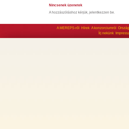
Nincsenek üzenetek
A hozzászóláshoz kérjük, jelentkezzen be.
A MEREPS-ről
Hírek
A konzorciumról
Ország
Írj nekünk
Impress