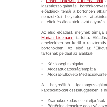
a
Prison Fellowship International
ál
igazságszolgáltatás börtönkörnye
előadások témái a börtönben alkalma
nemzetközi helyzetének áttekint
elítéltek és áldozatok javát egyarán
Az első előadást, melynek témája a
Marian Liebmann
tartotta. Előadás
amelyekben sor kerül a resztoratív
börtönökben. Az első az “Elköve
tartoznak például az alábbiak:
• Közösségi szolgálat
• Áldozattudatosság/empátia
• Áldozat-Elkövető Mediáció/Konfe
A helyreállító igazságszolgál
kapcsolatokkal összefüggésben is ha
• Zsarnokoskodás elleni eljárások
• Börtönincidensekre adott válasz