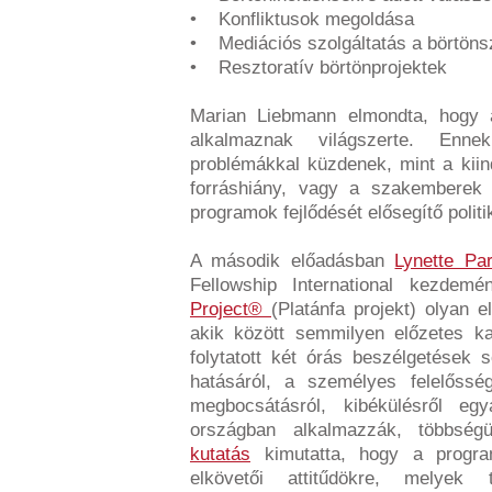
• Konfliktusok megoldása
• Mediációs szolgáltatás a börtöns
• Resztoratív börtönprojektek
Marian Liebmann elmondta, hogy a
alkalmaznak világszerte. Ennek
problémákkal küzdenek, mint a kiin
forráshiány, vagy a szakemberek f
programok fejlődését elősegítő polit
A második előadásban
Lynette Pa
Fellowship International kezde
Project®
(Platánfa projekt) olyan 
akik között semmilyen előzetes ka
folytatott két órás beszélgetések
hatásáról, a személyes felelősségvá
megbocsátásról, kibékülésről e
országban alkalmazzák, többség
kutatás
kimutatta, hogy a progra
elkövetői attitűdökre, melyek 