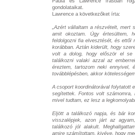
Paula és Lawrence írásban rögzí
gondolataikat.
Lawrence a következőket írta:
„Azért vállaltam a részvételt, mert 
amit okoztam. Úgy értesültem, h
feldolgozni fia elvesztését, és ett
korábban. Aztán kiderült, hogy szere
volt a dolog, hogy először el se
találkozni valaki azzal az emberrel
éreztem, tartozom neki ennyivel, 
továbblépésben, akkor kötelességem t
A csoport koordinátorával folytatott
segítettek. Fontos volt számomra, 
mivel tudtam, ez lesz a legkomolyab
Eljött a találkozó napja, és bár 
visszalépjek, azon járt az agya
találkozó jól alakult. Meghallgatt
amire számítottam, kivéve, hogy me