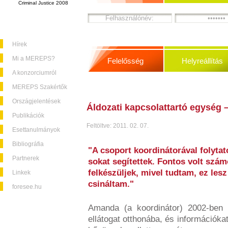
Criminal Justice 2008
Hírek
Mi a MEREPS?
Felelősség
Helyreállítás
A konzorciumról
MEREPS Szakértők
Országjelentések
Áldozati kapcsolattartó egység 
Publikációk
Feltöltve: 2011. 02. 07.
Esettanulmányok
Bibliográfia
"A csoport koordinátorával folyta
Partnerek
sokat segítettek. Fontos volt szá
felkészüljek, mivel tudtam, ez les
Linkek
csináltam."
foresee.hu
Amanda (a koordinátor) 2002-ben a
ellátogat otthonába, és információkat 