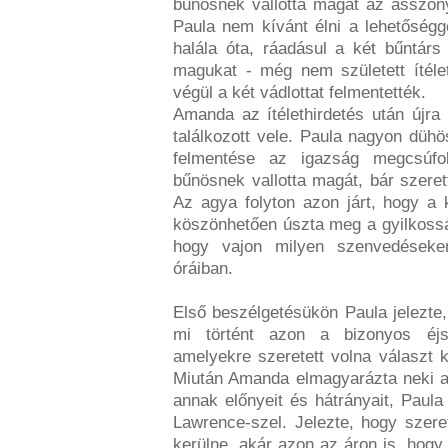
bűnösnek vallotta magát az asszon
Paula nem kívánt élni a lehetőségge
halála óta, ráadásul a két bűntárs
magukat - még nem született ítéle
végül a két vádlottat felmentették.
Amanda az ítélethirdetés után újra
találkozott vele. Paula nagyon dühö
felmentése az igazság megcsúfo
bűnösnek vallotta magát, bár szerett
Az agya folyton azon járt, hogy a 
köszönhetően úszta meg a gyilkossá
hogy vajon milyen szenvedéseken
óráiban.
Első beszélgetésükön Paula jelezte,
mi történt azon a bizonyos éjs
amelyekre szeretett volna választ k
Miután Amanda elmagyarázta neki a 
annak előnyeit és hátrányait, Paula
Lawrence-szel. Jelezte, hogy szere
kerülne, akár azon az áron is, hogy a