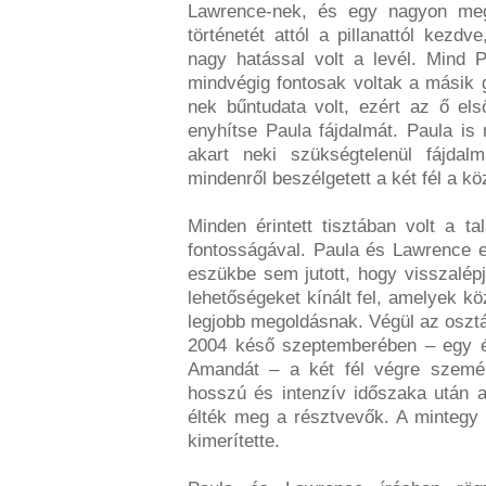
Lawrence-nek, és egy nagyon meg
történetét attól a pillanattól kezdve
nagy hatással volt a levél. Mind
mindvégig fontosak voltak a másik 
nek bűntudata volt, ezért az ő els
enyhítse Paula fájdalmát. Paula is 
akart neki szükségtelenül fájda
mindenről beszélgetett a két fél a kö
Minden érintett tisztában volt a t
fontosságával. Paula és Lawrence eg
eszükbe sem jutott, hogy visszalép
lehetőségeket kínált fel, amelyek kö
legjobb megoldásnak. Végül az osztá
2004 késő szeptemberében – egy é
Amandát – a két fél végre személy
hosszú és intenzív időszaka után a
élték meg a résztvevők. A mintegy
kimerítette.