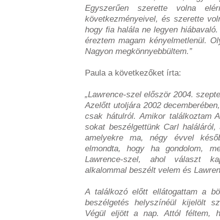
Egyszerűen szerette volna elér
következményeivel, és szerette vol
hogy fia halála ne legyen hiábavaló
éreztem magam kényelmetlenül. Oly
Nagyon megkönnyebbültem.”
Paula a következőket írta:
„Lawrence-szel először 2004. szept
Azelőtt utoljára 2002 decemberében,
csak hátulról. Amikor találkoztam 
sokat beszélgettünk Carl haláláról
amelyekre ma, négy évvel kés
elmondta, hogy ha gondolom, me
Lawrence-szel, ahol választ k
alkalommal beszélt velem és Lawren
A találkozó előtt ellátogattam a
beszélgetés helyszínéül kijelölt s
Végül eljött a nap. Attól féltem,