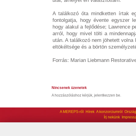
utat, amelyet én választottam.”
A találkozó óta mindketten írtak 
fontolgatja, hogy évente egyszer le
hogy alakul a fejlődése; Lawrence p
arról, hogy mivel tölti a mindenna
után. A találkozó nem jöhetett volna
eltökéltsége és a börtön személyzet
Forrás: Marian Liebmann Restorative
Nincsenek üzenetek
A hozzászóláshoz kérjük, jelentkezzen be.
A MEREPS-ről
Hírek
A konzorciumról
Ország
Írj nekünk
Impress