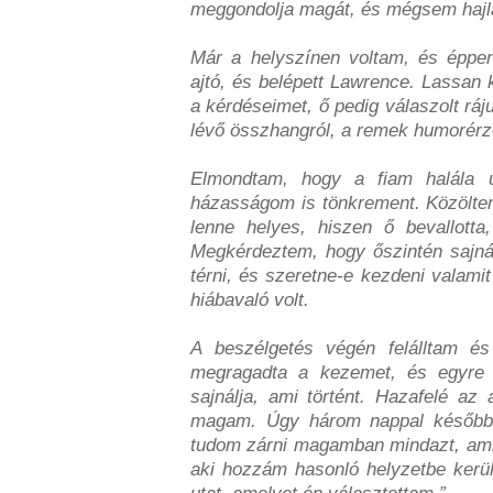
meggondolja magát, és mégsem hajla
Már a helyszínen voltam, és éppen
ajtó, és belépett Lawrence. Lassan k
a kérdéseimet, ő pedig válaszolt ráj
lévő összhangról, a remek humorérzé
Elmondtam, hogy a fiam halála 
házasságom is tönkrement. Közölte
lenne helyes, hiszen ő bevallotta
Megkérdeztem, hogy őszintén sajnálj
térni, és szeretne-e kezdeni valamit
hiábavaló volt.
A beszélgetés végén felálltam é
megragadta a kezemet, és egyre 
sajnálja, ami történt. Hazafelé az
magam. Úgy három nappal később 
tudom zárni magamban mindazt, ami t
aki hozzám hasonló helyzetbe kerül