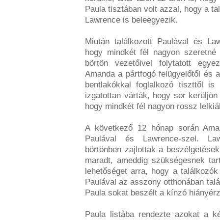
Paula tisztában volt azzal, hogy a ta
Lawrence is beleegyezik.
Miután találkozott Paulával és La
hogy mindkét fél nagyon szeretné f
börtön vezetőivel folytatott egye
Amanda a pártfogó felügyelőtől és az
bentlakókkal foglalkozó tiszttől i
izgatottan várták, hogy sor kerüljön
hogy mindkét fél nagyon rossz lelkiá
A következő 12 hónap során Aman
Paulával és Lawrence-szel. La
börtönben zajlottak a beszélgetése
maradt, ameddig szükségesnek tartot
lehetőséget arra, hogy a találkozók
Paulával az asszony otthonában tal
Paula sokat beszélt a kínzó hiányérz
Paula listába rendezte azokat a ké