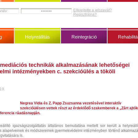
Elfelejtette a jelszavát?
Regisztrálna?
g
Helyreállítás
Reintegráció
Rehabilitá
, mediációs technikák alkalmazásának lehetőségei
lmi intézményekben c. szekcióülés a tököli
 19.
Negrea Vidia és Z. Papp Zsuzsanna vezetésével interaktív
szekcióülésen vettek részt az érdeklődő szakemberek a „Zárt ajtók
nferencia ráadásnapján.
állító igazságszolgáltatás általános bemutatása mellett sor került a helyreállí
ás alapelveinek és módszereinek gyermekvédelmi intézményben történő alkalmazá
vitatására is.