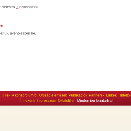
észletesen
itt
olvashatnak.
ek
érjük, jelentkezzen be.
Hírek
A konzorciumról
Országjelentések
Publikációk
Partnerek
Linkek
Hírfeltö
Írj nekünk
Impresszum
Oktatófilm
Minden jog fenntartva!