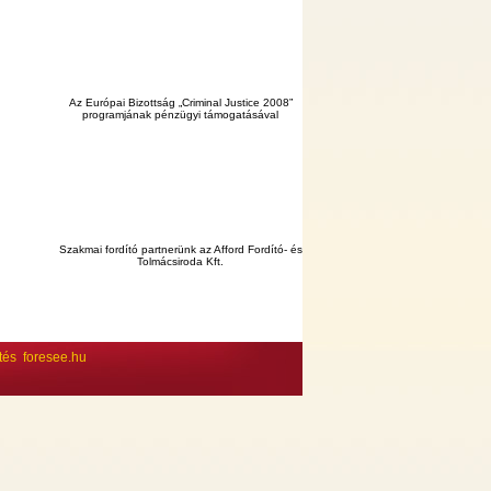
Az Európai Bizottság „Criminal Justice 2008”
programjának pénzügyi támogatásával
Szakmai fordító partnerünk az Afford Fordító- és
Tolmácsiroda Kft.
ltés
foresee.hu