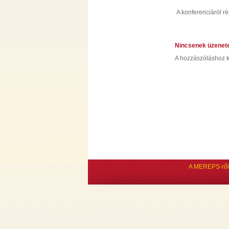
A konferenciáról r
Nincsenek üzenet
A hozzászóláshoz k
A MEREPS-ről