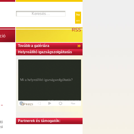
hu
en
RSS
ció
Tovább a galériára
Helyreállító igazságszolgáltatás
 –
Partnerek és támogatók:
tó
si