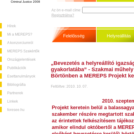
Criminal Justice 2008
Az ön e-mail címe:
Regisztrálna?
Hírek
Mi a MEREPS?
Felelősség
Helyreállítás
A konzorciumról
MEREPS Szakértők
Országjelentések
„Bevezetés a helyreállító igazsá
Publikációk
gyakorlatába” - Szakmai műhely
Börtönben a MEREPS Projekt ker
Esettanulmányok
Bibliográfia
Feltöltve: 2010. 10. 07.
Partnerek
2010. szepte
Linkek
Projekt keretein belül a balassag
foresee.hu
szakember részére megtartott sza
az érintettek felkészítésem tájéko
amikor elindul októbertől a MERE
elsőként bevezetésre kerülő) bört