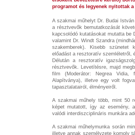
programot és legyenek nyitottak a 
A szakmai műhelyt Dr. Budai István
a résztvevők bemutatkozását köve
kapcsolódó kutatásokat mutatta be D
valamint Dr. Windt Szandra (mind
szakemberek). Kisebb szünetet kö
előadást a resztoratív szemléletről,
Délután a resztoratív igazságszol
résztvevők. Levetítésre, majd megb
film (Moderátor: Negrea Vidia, fa
Alapítványa), illetve egy volt fogv
tapasztalatairól, élményeiről.
A szakmai műhely több, mint 50 ré
képet mutatott, így az esemény, 
valódi interdiszciplináris munkára ad
A szakmai műhelymunka során min
illetve annak személyzete komoly t