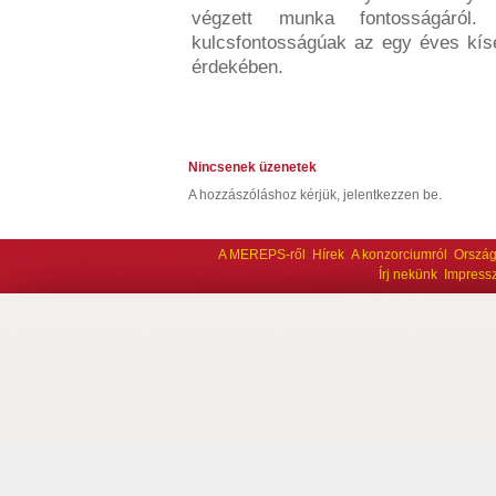
végzett munka fontosságáról.
kulcsfontosságúak az egy éves kísé
érdekében.
Nincsenek üzenetek
A hozzászóláshoz kérjük, jelentkezzen be.
A MEREPS-ről
Hírek
A konzorciumról
Ország
Írj nekünk
Impress