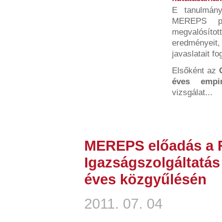
E tanulmán
MEREPS pa
megvalósí
eredményeit
javaslatait fo
Elsőként az
éves empir
vizsgálat...
MEREPS előadás a R
Igazságszolgáltatá
éves közgyűlésén
2011. 07. 04