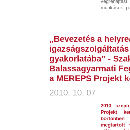
végrehajtás
munkások, pá
„Bevezetés a helyreá
igazságszolgáltatás
gyakorlatába” - Sz
Balassagyarmati Fe
a MEREPS Projekt ke
2010. 10. 07
2010. szep
Projekt ke
börtönben
megtartott