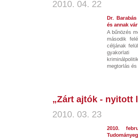
2010. 04. 22
Dr. Barabás
és annak vá
A bűnözés me
második fel
céljának felü
gyakorlati
kriminálpolit
megtorlás és 
„Zárt ajtók - nyitott 
2010. 03. 23
2010. feb
Tudományegy