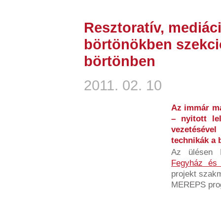
Resztoratív, mediác
börtönökben szekció
börtönben
2011. 02. 10
Az immár má
– nyitott l
vezetésével
technikák a 
Az ülésen 
Fegyház és 
projekt szakm
MEREPS progr