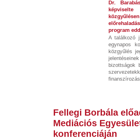
Dr. Barabá
képviselt
közgyűlés
előrehaladá
program eddi
A találkozó 
egynapos ko
közgyűlés j
jelentései
bizottságok 
szervezet
finanszírozás
Fellegi Borbála elő
Mediációs Egyesület
konferenciáján