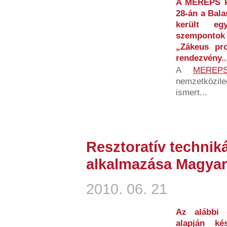
A MEREPS Pr
28-án a Bal
került egy
szempontok
„Zákeus pro
rendezvény..
A
MEREP
nemzetközil
ismert...
Resztoratív techniká
alkalmazása Magya
2010. 06. 21
Az alábbi 
alapján ké