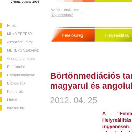
Criminal Justice 2008
Az ön e-mail címe:
Regisztrálna?
Hírek
Mi a MEREPS?
Felelősség
Helyreállítás
A konzorciumról
MEREPS Szakértők
Országjelentések
Publikációk
Börtönmediációs t
Esettanulmányok
magyarul és angolul
Bibliográfia
Partnerek
2012. 04. 25
Linkek
foresee.hu
A "Felelő
Helyreállítá
ingyenesen.