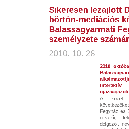
Sikeresen lezajlott
börtön-mediációs k
Balassagyarmati Fe
személyzete számára
2010. 10. 28
2010 októbe
Balassagya
alkalmazot
interaktí
igazságszolgá
A közel 
következők
Fegyház és B
nevelői, fe
dolgozói, ne