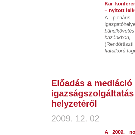
Kar konferen
– nyitott lel
A plenáris
igazgatóhel
bűnelkövetés
hazánkban
(Rendőrtiszti
fiatalkorú fog
Előadás a mediáció 
igazságszolgáltatá
helyzetéről
2009. 12. 02
A 2009. no