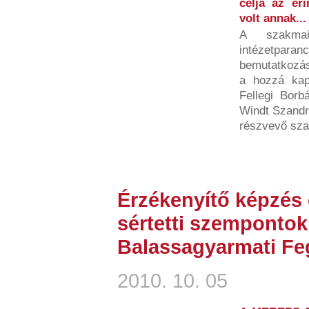
célja az éri
volt annak...
A szakma
intézetparan
bemutatkozá
a hozzá kap
Fellegi Borb
Windt Szand
részvevő sza
Érzékenyítő képzés 
sértetti szempontok
Balassagyarmati Fe
2010. 10. 05