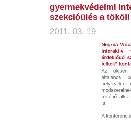
gyermekvédelmi int
szekcióülés a tököl
2011. 03. 19
Negrea Vidi
interaktív
érdeklődő s
lelkek” konf
Az ülésen a
általános 
helyreállító
módszerein
történő alka
is.
A konferenciá