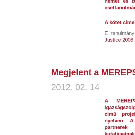
német és b
esettanulmá
A kötet címe.
E tanulmán
Justice 2008
Megjelent a MEREP
2012. 02. 14
A MEREPS 
Igazságszolg
című proje
nyelven. 
partnerek 
kutatásainak