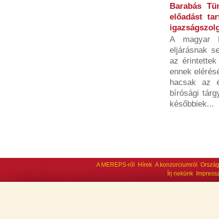
Barabás Tü
előadást tar
igazságszolg
A magyar b
eljárásnak s
az érintette
ennek elérésé
hacsak az é
bírósági tárg
későbbiek...
A MEREPS-ről
Hírek
A konzorciumról
Ország
Írj nekünk
Impress