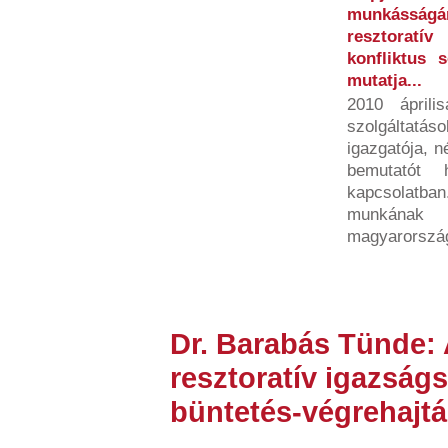
munkásság
resztoratí
konfliktus 
mutatja...
2010 ápril
szolgáltat
igazgatója, n
bemutatót h
kapcsolatb
munkának 
magyarország
Dr. Barabás Tünde: 
resztoratív igazságs
büntetés-végrehajt