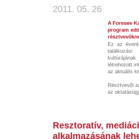
2011. 05. 26
A Foresee K
program eddi
résztvevőkn
Ez az évent
találkozási
kultúráján
létrehozott i
az aktuális k
Résztvevői a
az oktatásügy
Resztoratív, mediác
alkalmazásának leh