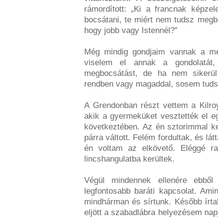
rámordított: „Ki a francnak képz
bocsátani, te miért nem tudsz megb
hogy jobb vagy Istennél?”
Még mindig gondjaim vannak a me
viselem el annak a gondolatát
megbocsátást, de ha nem sikerül
rendben vagy magaddal, sosem tudsz
A Grendonban részt vettem a Kilro
akik a gyermeküket vesztették el e
következtében. Az én sztorimmal k
párra váltott. Felém fordultak, és l
én voltam az elkövető. Eléggé ra
lincshangulatba kerültek.
Végül mindennek ellenére ebből 
legfontosabb baráti kapcsolat. Ami
mindhárman és sírtunk. Később írt
eljött a szabadlábra helyezésem napj