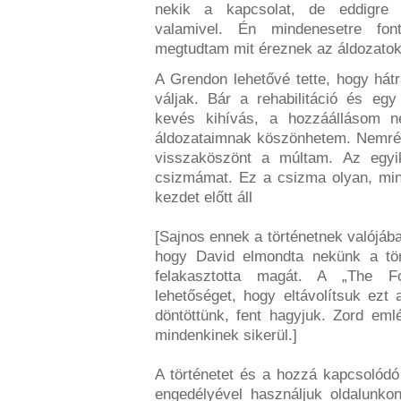
nekik a kapcsolat, de eddigre 
valamivel. Én mindenesetre fo
megtudtam mit éreznek az áldozatok 
A Grendon lehetővé tette, hogy há
váljak. Bár a rehabilitáció és e
kevés kihívás, a hozzáállásom neg
áldozataimnak köszönhetem. Nemrég
visszaköszönt a múltam. Az egy
csizmámat. Ez a csizma olyan, min
kezdet előtt áll
[Sajnos ennek a történetnek valójáb
hogy David elmondta nekünk a tört
felakasztotta magát. A „The Fo
lehetőséget, hogy eltávolítsuk ezt 
döntöttünk, fent hagyjuk. Zord em
mindenkinek sikerül.]
A történetet és a hozzá kapcsolódó
engedélyével használjuk oldalunko