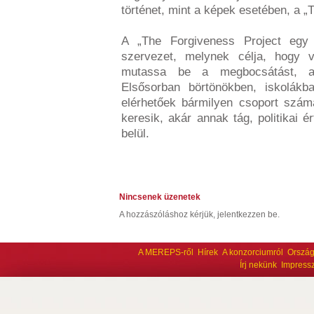
történet, mint a képek esetében, a „
A „The Forgiveness Project egy E
szervezet, melynek célja, hogy v
mutassa be a megbocsátást, a k
Elsősorban börtönökben, iskolákb
elérhetőek bármilyen csoport szám
keresik, akár annak tág, politikai 
belül.
Nincsenek üzenetek
A hozzászóláshoz kérjük, jelentkezzen be.
A MEREPS-ről
Hírek
A konzorciumról
Ország
Írj nekünk
Impress