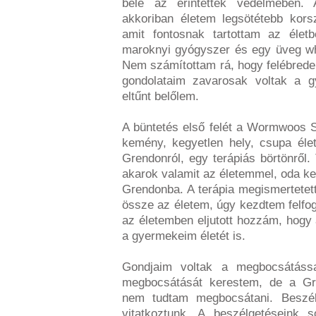
bele az érintettek védelmében.
akkoriban életem legsötétebb korsz
amit fontosnak tartottam az éle
maroknyi gyógyszer és egy üveg wh
Nem számítottam rá, hogy felébrede
gondolataim zavarosak voltak a g
eltűnt belőlem.
A büntetés első felét a Wormwoos S
kemény, kegyetlen hely, csupa éle
Grendonról, egy terápiás börtönről
akarok valamit az életemmel, oda kel
Grendonba. A terápia megismertete
össze az életem, úgy kezdtem felfog
az életemben eljutott hozzám, hogy
a gyermekeim életét is.
Gondjaim voltak a megbocsátáss
megbocsátását kerestem, de a G
nem tudtam megbocsátani. Beszél
vitatkoztunk. A beszélgetéseink 