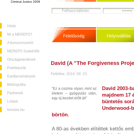
Criminal Justice 2008
Hírek
Mi a MEREPS?
Felelősség
Helyreállítás
A konzorciumról
MEREPS Szakértők
Országjelentések
David (A "The Forgiveness Proje
Publikációk
Feltöltve: 2010. 09. 23.
Esettanulmányok
Bibliográfia
David 2003-ba
“Ez a csizma olyan, mint az
Partnerek
életem – gyógyulás után,
majdnem 17 év
egy új kezdet előtt áll”
büntetés sor
Linkek
Underwood-ba
foresee.hu
börtön.
A 80-as években elítéltek kettős e