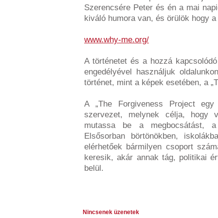
Szerencsére Peter és én a mai nap
kiváló humora van, és örülök hogy 
www.why-me.org/
A történetet és a hozzá kapcsolódó
engedélyével használjuk oldalunko
történet, mint a képek esetében, a „
A „The Forgiveness Project egy E
szervezet, melynek célja, hogy v
mutassa be a megbocsátást, a k
Elsősorban börtönökben, iskolákb
elérhetőek bármilyen csoport szám
keresik, akár annak tág, politikai 
belül.
Nincsenek üzenetek