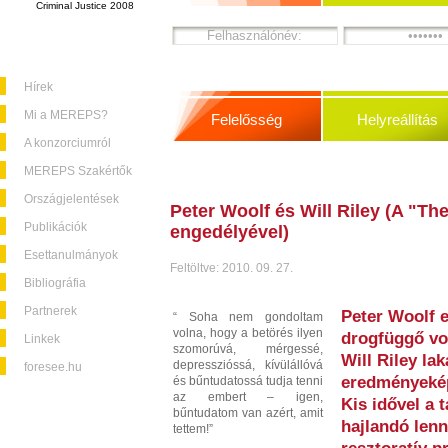
Criminal Justice 2008
Hírek
Mi a MEREPS?
Felelősség
Helyreállítás
A konzorciumról
MEREPS Szakértők
Országjelentések
Peter Woolf és Will Riley (A "Th
Publikációk
engedélyével)
Esettanulmányok
Feltöltve: 2010. 09. 27.
Bibliográfia
Partnerek
Peter Woolf 
“ Soha nem gondoltam
volna, hogy a betörés ilyen
drogfüggő vo
Linkek
szomorúvá, mérgessé,
Will Riley l
depresszióssá, kívülállóvá
foresee.hu
eredményekép
és bűntudatossá tudja tenni
az embert – igen,
Kis idővel a 
bűntudatom van azért, amit
hajlandó lenn
tettem!”