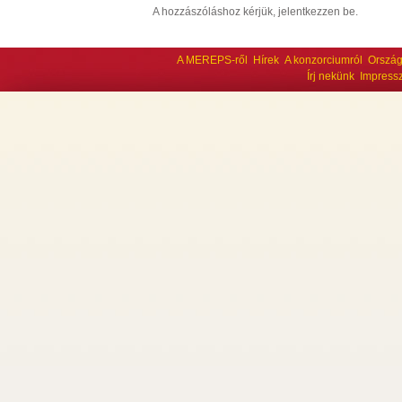
A hozzászóláshoz kérjük, jelentkezzen be.
A MEREPS-ről
Hírek
A konzorciumról
Ország
Írj nekünk
Impress