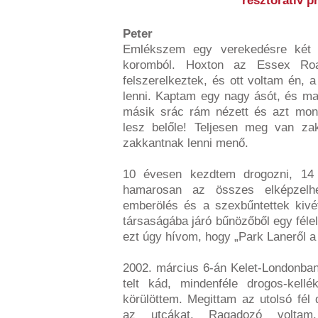
resztoratív 
Peter
Emlékszem egy verekedésre két 
koromból. Hoxton az Essex Ro
felszerelkeztek, és ott voltam én, 
lenni. Kaptam egy nagy ásót, és ma
másik srác rám nézett és azt mon
lesz belőle! Teljesen meg van za
zakkantnak lenni menő.
10 évesen kezdtem drogozni, 14 
hamarosan az összes elképzelh
emberölés és a szexbűntettek kivé
társaságába járó bűnözőből egy féle
ezt úgy hívom, hogy „Park Laneről 
2002. március 6-án Kelet-Londonban
telt kád, mindenféle drogos-kellé
körülöttem. Megittam az utolsó fél 
az utcákat. Ragadozó voltam.