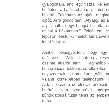
gyalogoltam, ahol egy tiszta, kell
beléptem a hálószobába, az jutott 
bűzlök. Feltéptem az ajtót, megl
cipőt. Arra gondoltam: „Atyaég, az ar
a pillanatban egy hangot hallottam
csinál a házamban?” Felnéztem, és 
lépcsőn leestünk, mielőtt kimanőver
letartóztattak.
Amikor beleegyeztem, hogy egy r
találkozzak Willel, csak egy rés
őszinte akarok lenni , leginkább 
konferencián leültem, és elkezdtem
egyszercsak azt mondtam „Will, am
valami koktélbárban találkoztunk!
Aztán elkezdte sorolni az érzései
betörés ilyen szomorúvá, mérges
bűntudatossá tudja tenni az ember
tettem!