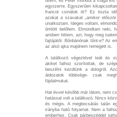
ültem, és Peter mondta a maga kis 
egyszerre. Egyszerűen kikapcsolt
francot csinálok itt? Ez tiszta i
azokat a szavakat „amikor először
unatkoztam. Ideges voltam, elmondt
ömlött belőlem. Elmondtam neki, h
amiben hittem, azt, hogy meg tudo
fajtájától. Bűnbánónak tűnt-e? Az em
az alsó ajka majdnem remegett is.
A találkozó végeztével teát és s
akiket falhoz szorítottak, de szé
beszélni kezdtünk a dologról. A
áldozatok többsége- csak megh
fájdalmukat.
Hat évvel később már látom, nem csa
hatással volt a találkozó. Nincs kö
és mégis. A megbocsátás talán eg
irányba ható folyamat. Nem a falh
emberhez. Csak párbeszéddel jutha