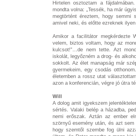
Hirtelen osztoztam a fájdalmában
mondta volna: „Tessék, ha már úgyis 
megtörtént éreztem, hogy semmi s
amivel neki, és előtte ezreknek ilye
Amikor a facilitátor megkérdezte W
velem, biztos voltam, hogy az mond
kulcsot!”…de nem tette. Azt mond
iskolát, legyőzném a drog- és alkoh
sokkolt. Az élet manapság már szé
gyermekeim, egy csodás otthonom
életemben a rossz utat választottam
azon a konferencián, végre jó útra t
Will
A dolog amit igyekszem jelentéktele
sértés. Valaki belép a házadba, ped
nemi erőszak. Aztán az ember el
szörnyű esemény után, és azt sem t
hogy szemtől szembe fog ülni azzal