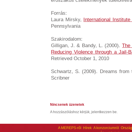
erőszakos cselekmények túlélőivel/á
Forrás:
Laura Mirsky,
International Institut
Pennsylvania
Szakirodalom:
Gilligan, J. & Bandy, L. (2000).
The 
Reducing Violence through a Jail-Ba
Retrieved October 1, 2010
Schwartz, S. (2009). Dreams from 
Scribner
Nincsenek üzenetek
A hozzászóláshoz kérjük, jelentkezzen be.
A MEREPS-ről
Hírek
A konzorciumról
Ország