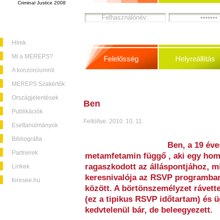
Criminal Justice 2008
Hírek
Mi a MEREPS?
Felelősség
Helyreállítás
A konzorciumról
MEREPS Szakértők
Országjelentések
Ben
Publikációk
Feltöltve: 2010. 10. 11.
Esettanulmányok
Bibliográfia
Ben, a 19 éve
Partnerek
metamfetamin függő , aki egy homo
ragaszkodott az álláspontjához, 
Linkek
keresnivalója az RSVP programban
foresee.hu
között. A börtönszemélyzet rávette
(ez a tipikus RSVP időtartam) és 
kedvtelenül bár, de beleegyezett.