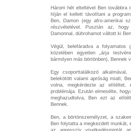
Három hét elteltével Ben továbbra i
híján el kellett távolítani a progra
Ben, Damon (egy afro-amerikai sz
részvételével. Pusztán az, hogy
Damonnal, dührohamot váltott ki Ben
Végül, belefáradva a folyamatos 
közelében egyetlen „árja testvér
bármilyen más börtönben), Bennek vé
Egy csoporttalálkozó alkalmával, a
belekötött valami apróság miatt, B
volna, megkérdezte az elítéltet
problémája. Ezután elmesélte, hogya
meghazudtolva, Ben ezt az elítéltt
Bennek.
Ben, a börtönszemélyzet, a szakemb
Ben folytatta a megkezdett munkát, 
az agresszív viselkedésmintát am