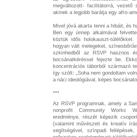
megváltozott- facilitátorrá, vezető
akinek a legjobb barátja egy afro-ameri
Mivel jóvá akarta tenni a hibáit, és
Ben egy ünnep alkalmával felvette
köztük idős holokauszt-túlélőkkel.
hogyan vált melegeket, színesbőrűe
szkinhedből az RSVP hasznos és 
bocsánatkéréssel fejezte be. Ekk
koncentrációs táborból származó te
így szólt: „Soha nem gondoltam volna
a náci ideológiával, képes bocsánatot
***
Az RSVP programnak, amely a San 
nonprofit Community Works We
eredménye, részét képezik csopor
(valamint művészeti és kreatív ír
segítségével, színpadi fellépések