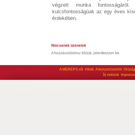
végzett munka fontosságáról.
kulcsfontosságúak az egy éves kísé
érdekében.
Nincsenek üzenetek
A hozzászóláshoz kérjük, jelentkezzen be.
A MEREPS-ről
Hírek
A konzorciumról
Ország
Írj nekünk
Impress