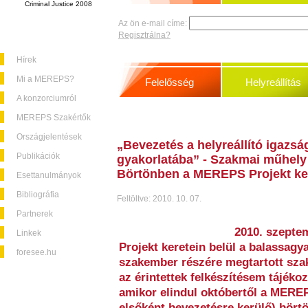
Criminal Justice 2008
Az ön e-mail címe:
Regisztrálna?
Hírek
Mi a MEREPS?
Felelősség
Helyreállítás
A konzorciumról
MEREPS Szakértők
Országjelentések
„Bevezetés a helyreállító igazsá
Publikációk
gyakorlatába” - Szakmai műhely
Börtönben a MEREPS Projekt ker
Esettanulmányok
Bibliográfia
Feltöltve: 2010. 10. 07.
Partnerek
2010. szepte
Linkek
Projekt keretein belül a balassag
foresee.hu
szakember részére megtartott sza
az érintettek felkészítésem tájéko
amikor elindul októbertől a MERE
elsőként bevezetésre kerülő) bört