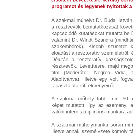
programot és legyenek nyitottak a 
A szakmai műhelyt Dr. Budai István
a résztvevők bemutatkozását köve
kapcsolódó kutatásokat mutatta be D
valamint Dr. Windt Szandra (mind
szakemberek). Kisebb szünetet kö
előadást a resztoratív szemléletről,
Délután a resztoratív igazságszol
résztvevők. Levetítésre, majd megb
film (Moderátor: Negrea Vidia, fa
Alapítványa), illetve egy volt fogv
tapasztalatairól, élményeiről.
A szakmai műhely több, mint 50 ré
képet mutatott, így az esemény, 
valódi interdiszciplináris munkára ad
A szakmai műhelymunka során min
illetve annak személyzete komoly t