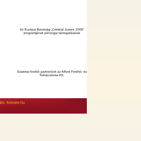
Az Európai Bizottság „Criminal Justice 2008”
programjának pénzügyi támogatásával
Szakmai fordító partnerünk az Afford Fordító- és
Tolmácsiroda Kft.
ltés
foresee.hu