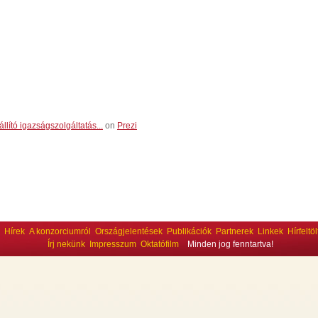
llító igazságszolgáltatás...
on
Prezi
Hírek
A konzorciumról
Országjelentések
Publikációk
Partnerek
Linkek
Hírfeltö
Írj nekünk
Impresszum
Oktatófilm
Minden jog fenntartva!