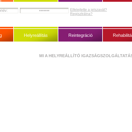
Elfelejtette a jelszavát?
Regisztrálna?
g
Helyreállítás
Reintegráció
Rehabilitá
MI A HELYREÁLLÍTÓ IGAZSÁGSZOLGÁLTATÁ