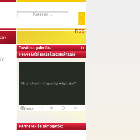
hu
en
RSS
ció
Tovább a galériára
Helyreállító igazságszolgáltatás
S?
Partnerek és támogatók: