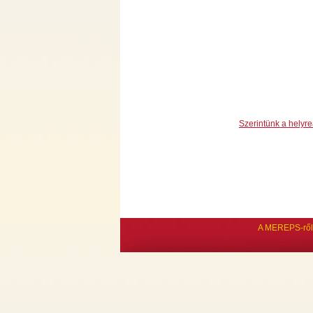
Szerintünk a helyreá
A MEREPS-ről