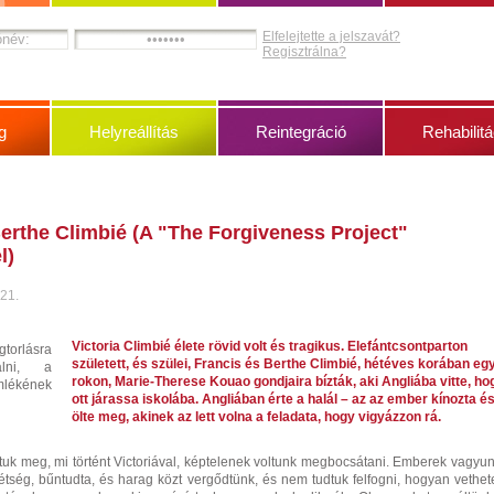
Elfelejtette a jelszavát?
Regisztrálna?
g
Helyreállítás
Reintegráció
Rehabilitá
erthe Climbié (A "The Forgiveness Project"
l)
 21.
Victoria Climbié élete rövid volt és tragikus. Elefántcsontparton
orlásra
született, és szülei, Francis és Berthe Climbié, hétéves korában eg
álni, a
rokon, Marie-Therese Kouao gondjaira bízták, aki Angliába vitte, ho
ékének
ott járassa iskolába. Angliában érte a halál – az az ember kínozta é
ölte meg, akinek az lett volna a feladata, hogy vigyázzon rá.
tuk meg, mi történt Victoriával, képtelenek voltunk megbocsátani. Emberek vagyun
Kétség, bűntudta, és harag közt vergődtünk, és nem tudtuk felfogni, hogyan vethete