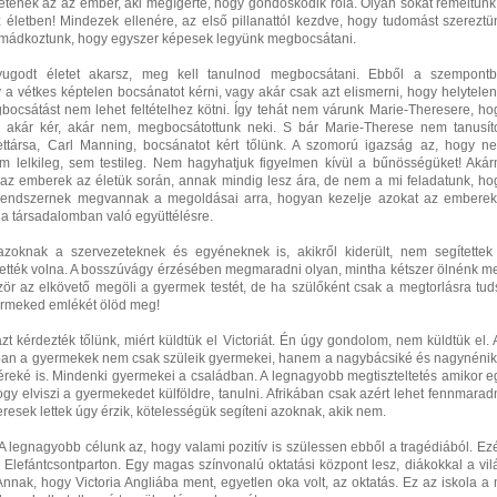
etének az az ember, aki megígérte, hogy gondoskodik róla. Olyan sokat reméltünk
életben! Mindezek ellenére, az első pillanattól kezdve, hogy tudomást szereztü
, imádkoztunk, hogy egyszer képesek legyünk megbocsátani.
ugodt életet akarsz, meg kell tanulnod megbocsátani. Ebből a szempontb
y a vétkes képtelen bocsánatot kérni, vagy akár csak azt elismerni, hogy helytelen
bocsátást nem lehet feltételhez kötni. Így tehát nem várunk Marie-Theresere, ho
: akár kér, akár nem, megbocsátottunk neki. S bár Marie-Therese nem tanusíto
ttársa, Carl Manning, bocsánatot kért tőlünk. A szomorú igazság az, hogy n
em lelkileg, sem testileg. Nem hagyhatjuk figyelmen kívül a bűnösségüket! Akár
k az emberek az életük során, annak mindig lesz ára, de nem a mi feladatunk, ho
grendszernek megvannak a megoldásai arra, hogyan kezelje azokat az emberek
 a társadalomban való együttélésre.
zoknak a szervezeteknek és egyéneknek is, akikről kiderült, nem segítettek
hették volna. A bosszúvágy érzésében megmaradni olyan, mintha kétszer ölnénk m
zör az elkövető megöli a gyermek testét, de ha szülőként csak a megtorlásra tud
yermeked emlékét ölöd meg!
t kérdezték tőlünk, miért küldtük el Victoriát. Én úgy gondolom, nem küldtük el. 
mban a gyermekek nem csak szüleik gyermekei, hanem a nagybácsiké és nagynénik
éreké is. Mindenki gyermekei a családban. A legnagyobb megtiszteltetés amikor e
ogy elviszi a gyermekedet külföldre, tanulni. Afrikában csak azért lehet fennmaradn
eresek lettek úgy érzik, kötelességük segíteni azoknak, akik nem.
A legnagyobb célunk az, hogy valami pozitív is szülessen ebből a tragédiából. Ezé
t Elefántcsontparton. Egy magas színvonalú oktatási központ lesz, diákokkal a vil
nnak, hogy Victoria Angliába ment, egyetlen oka volt, az oktatás. Ez az iskola a 