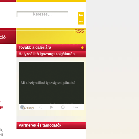
hu
en
RSS
ció
Tovább a galériára
Helyreállító igazságszolgáltatás
y
gy
s
Partnerek és támogatók:
k,
tt