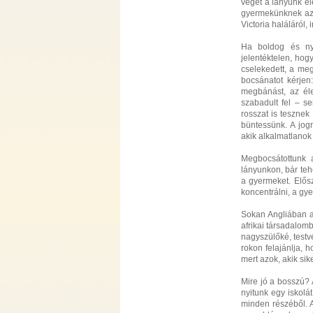
véget a lányunk él
gyermekünknek az 
Victoria haláláról
Ha boldog és ny
jelentéktelen, hog
cselekedett, a meg
bocsánatot kérjen
megbánást, az éle
szabadult fel – s
rosszat is teszne
büntessünk. A jo
akik alkalmatlanok
Megbocsátottunk a
lányunkon, bár te
a gyermeket. Elős
koncentrálni, a g
Sokan Angliában az
afrikai társadalo
nagyszülőké, testv
rokon felajánlja, h
mert azok, akik sik
Mire jó a bosszú? 
nyitunk egy iskolá
minden részéből. A