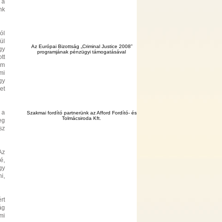
 a
nk
ól
ül
Az Európai Bizottság „Criminal Justice 2008”
gy
programjának pénzügyi támogatásával
tt
em
mi
gy
et
 a
Szakmai fordító partnerünk az Afford Fordító- és
Tolmácsiroda Kft.
eg
sz
Az
é,
gy
i,
rt
ág
mi