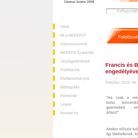
Criminal Justice 2008
Hírek
Mi a MEREPS?
Felelőssé
A konzorciumról
MEREPS Szakértők
Országjelentések
Francis és B
Publikációk
engedélyéve
Esettanulmányok
Feltöltve: 2010. 09.
Bibliográfia
Partnerek
“Ha csak a megt
tudsz koncentr
Linkek
gyermeked eml
ártasz!”
foresee.hu
Amikor először tud
így tökéletlenek. 