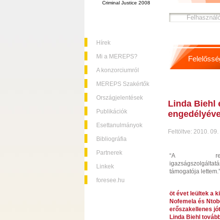
Criminal Justice 2008
Hírek
Mi a MEREPS?
Felelőssé
A konzorciumról
MEREPS Szakértők
Országjelentések
Linda Biehl
Publikációk
engedélyéve
Esettanulmányok
Feltöltve: 2010. 09.
Bibliográfia
Partnerek
“A reszto
igazságszolgáltat
Linkek
támogatója lettem.
foresee.hu
öt évet leültek a 
Nofemela és Ntob
erőszakellenes jó
Linda Biehl továb