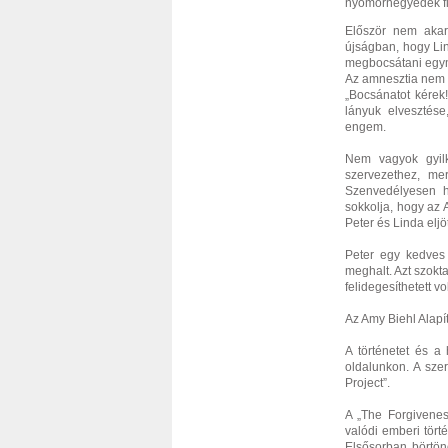
nyomornegyedek fia
Először nem akar
újságban, hogy Li
megbocsátani egym
Az amnesztia nem 
„Bocsánatot kérek
lányuk elvesztése
engem.
Nem vagyok gyil
szervezethez, mer
Szenvedélyesen h
sokkolja, hogy az 
Peter és Linda elj
Peter egy kedves 
meghalt. Azt szokt
felidegesíthetett v
Az Amy Biehl Alapí
A történetet és a
oldalunkon. A sze
Project”.
A „The Forgivenes
valódi emberi tört
Elsősorban börtön