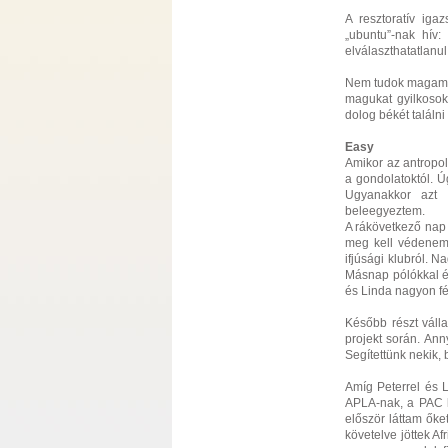
A resztoratív iga
„ubuntu”-nak hív
elválaszthatatlanul
Nem tudok magamra 
magukat gyilkoso
dolog békét találni
Easy
Amikor az antropol
a gondolatoktól. Ú
Ugyanakkor azt 
beleegyeztem.
A rákövetkező nap 
meg kell védenem,
ifjúsági klubról. N
Másnap pólókkal é
és Linda nagyon fé
Később részt váll
projekt során. Ann
Segítettünk nekik,
Amíg Peterrel és 
APLA-nak, a PAC k
először láttam őket
követelve jöttek A