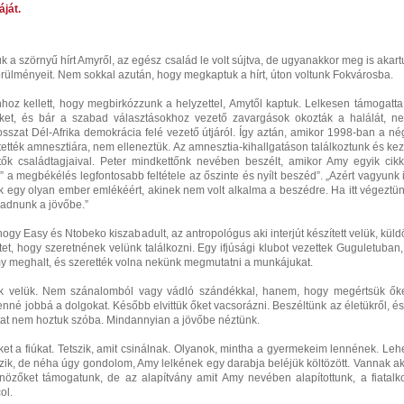
ját.
k a szörnyű hírt Amyről, az egész család le volt sújtva, de ugyanakkor meg is akart
örülményeit. Nem sokkal azután, hogy megkaptuk a hírt, úton voltunk Fokvárosba.
hoz kellett, hogy megbirkózzunk a helyzettel, Amytől kaptuk. Lelkesen támogatta
eket, és bár a szabad választásokhoz vezető zavargások okozták a halálát, n
szat Dél-Afrika demokrácia felé vezető útjáról. Így aztán, amikor 1998-ban a né
ztették amnesztiára, nem elleneztük. Az amnesztia-kihallgatáson találkoztunk és kez
tők családtagjaival. Peter mindkettőnk nevében beszélt, amikor Amy egyik cikk
 a megbékélés legfontosabb feltétele az őszinte és nyílt beszéd”. „Azért vagyunk it
 egy olyan ember emlékéért, akinek nem volt alkalma a beszédre. Ha itt végeztün
aladnunk a jövőbe.”
ogy Easy és Ntobeko kiszabadult, az antropológus aki interjút készített velük, küldö
t, hogy szeretnének velünk találkozni. Egy ifjúsági klubot vezettek Guguletuban,
y meghalt, és szerették volna nekünk megmutatni a munkájukat.
nk velük. Nem szánalomból vagy vádló szándékkal, hanem, hogy megértsük őke
enné jobbá a dolgokat. Később elvittük őket vacsorázni. Beszéltünk az életükről, és
tat nem hoztuk szóba. Mindannyian a jövőbe néztünk.
t a fiúkat. Tetszik, amit csinálnak. Olyanok, mintha a gyermekeim lennének. Lehe
ik, de néha úgy gondolom, Amy lelkének egy darabja beléjük költözött. Vannak ak
nözőket támogatunk, de az alapítvány amit Amy nevében alapítottunk, a fiatalko
ol.