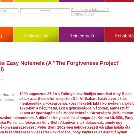
Elfelejtette a jelszavát?
Regisztrálna?
g
Helyreállítás
Reintegráció
Rehabilitá
 és Easy Nofemela (A "The Forgiveness Project"
l)
 27.
1993 augusztus 25-én a Fulbright ösztöndíjas amerikai Amy Biehlt,
ratív
aki az apartheid ellen dolgozott Dél-Afrikában, halálra verték és
ás lelkes
megkéselték a Fokvároshoz közeli feketék lakta környéken ahol élt
”
1998-ban a négy fiatal, akit a gyilkossággal vádoltak, amnesztiát
kapott az Igazságtételi és Megbékéltetési Bizottságtól (IMB) miután
kiszabott büntetésből. A döntést Amy szülei is támogatták. Ketten közülük, Easy
eko Peni ma a fokvárosi Amy Biehl Alapítványnak dolgoznak, amely egy
tékonysági szervezet. Peter Biehl 2002-ben bekövetkezett váratlan halála óta
bra is rendszeresen visszatér Fokvárosba, hogy folytassa az alapítványban