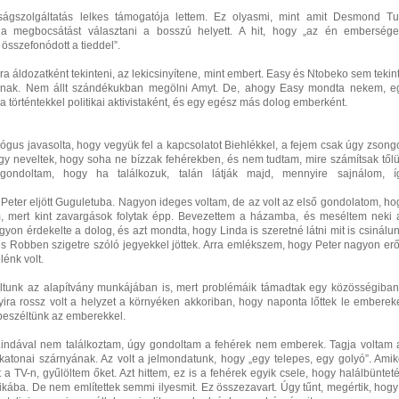
zságszolgáltatás lelkes támogatója lettem. Ez olyasmi, mint amit Desmond Tu
: a megbocsátást választani a bosszú helyett. A hit, hogy „az én emberség
 összefonódott a tieddel”.
áldozatként tekinteni, az lekicsinyítene, mint embert. Easy és Ntobeko sem tekint
knak. Nem állt szándékukban megölni Amyt. De, ahogy Easy mondta nekem, e
 a történtekkel politikai aktivistaként, és egy egész más dolog emberként.
ógus javasolta, hogy vegyük fel a kapcsolatot Biehlékkel, a fejem csak úgy zsongo
gy neveltek, hogy soha ne bízzak fehérekben, és nem tudtam, mire számítsak tőlü
gondoltam, hogy ha találkozuk, talán látják majd, mennyire sajnálom, í
Peter eljött Guguletuba. Nagyon ideges voltam, de az volt az első gondolatom, ho
 mert kint zavargások folytak épp. Bevezettem a házamba, és meséltem neki 
agyon érdekelte a dolog, és azt mondta, hogy Linda is szeretné látni mit is csinálun
s Robben szigetre szóló jegyekkel jöttek. Arra emlékszem, hogy Peter nagyon erő
lénk volt.
altunk az alapítvány munkájában is, mert problémáik támadtak egy közösségiban
yira rossz volt a helyzet a környéken akkoriban, hogy naponta lőttek le embereke
 beszéltünk az emberekkel.
Lindával nem találkoztam, úgy gondoltam a fehérek nem emberek. Tagja voltam 
atonai szárnyának. Az volt a jelmondatunk, hogy „egy telepes, egy golyó”. Amik
 a TV-n, gyűlöltem őket. Azt hittem, ez is a fehérek egyik csele, hogy halálbünteté
frikába. De nem említettek semmi ilyesmit. Ez összezavart. Úgy tűnt, megértik, hogy