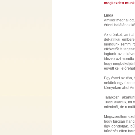
megkezdett munká
Linda
Amikor meghallottu
érteni halálának k
Az erőnket, ami ah
dél-afrikai ember
mondunk semmi ros
elkövetőt felterjes
fogtunk az elköve
idézve azt mondta:”
hogy megbékéljünk
együtt kell előreh
Egy évvel azután, h
nekünk egy üzenete
környéken ahol Am
Találkozni akartu
Tudni akartuk, mi t
miénkről, de a múl
Megszerettem ezeke
hogy furcsán hangz
úgy gondolják, bű
bűnözés ellen harc