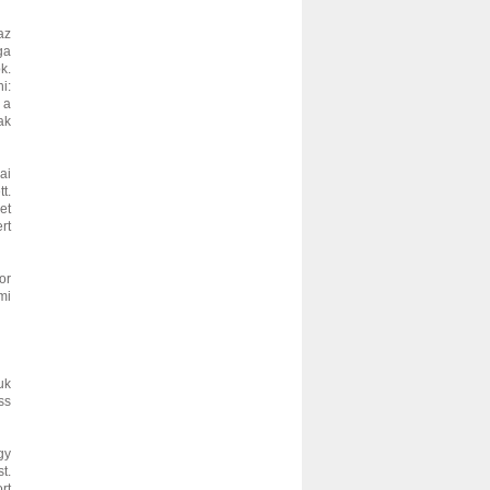
az
ga
k.
i:
 a
ak
ai
t.
et
rt
or
mi
uk
ss
gy
t.
rt