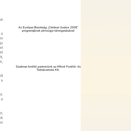
uk
Az Európai Bizottság „Criminal Justice 2008”
programjának pénzügyi támogatásával
 a
em
gy
et
ét
t,
k,
Szakmai fordító partnerünk az Afford Fordító- és
Tolmácsiroda Kft.
tt
 a
t.
 a
t,
ik
ri