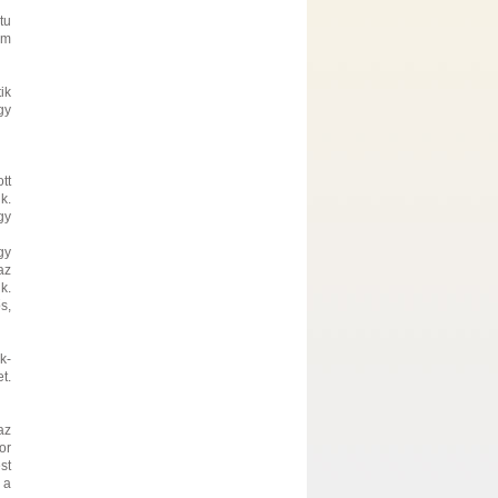
tu
em
ik
gy
tt
k.
gy
gy
az
k.
s,
k-
t.
az
or
st
 a