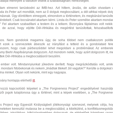
taljai mennyire a vállukon viselik a szabadságharc nehézségeit.
tam elmenni tanúskodni az IMB-hez. Azt hittem, árulás, de aztán olvastam 
nda és Peter azt mondták, nem az ő dolguk megbocsátani, a dél-afrikai népek dol
ásnak. Úgy döntöttem elmegyek, elmondom a történetem, és megbánást tanúsíto
érdekelt. Csak bocsánatot akartam kérni. Linda és Peter szemébe akartam mondan
!” Fel akartam szabadítani a testem és a lelkem. Bizonyára fájdalmas volt nekik
, de azzal, hogy eljötte Dél-Afrikába és megértést tanúsítottak, felszabadított
kos. Nem gondolok magamra úgy, de soha többet nem csatlakozom politik
t ezek a szervezetek átveszik az irányítást a tetteid és a gondolataid felet
iszem, hogy csak párbeszéddel lehet megoldani a problémákat. Az emberek
Amy Biehl Alapítványnak dolgozom. Azt mondom nekik, hogy azért dolgozom itt, me
öttek Dél-Afrikába a megbocsátásról beszélni.
ember volt. Mindannyiunkat jókedvre derített. Nagy megrázkódtatás volt, amik
a mondani Ntobekonak és nekem „Imádlak titeket! Jól vagytok?” Kerülte a dolgokat 
olna minket. Olyan volt nekünk, mint egy nagyapa.
tvány honlapja elérhető
itt
.
 hozzá kapcsolódó képeket a „The Forgiveness Project” engedélyével használj
rzői jogok tulajdonosa úgy a történet, mint a képek esetében, a „The Forgivene
s Project egy Egyesült Királyságbeli jótékonysági szervezet, melynek célja, ho
éneteken keresztül mutassa be a megbocsátást, a kibékülést, a konfliktusmegoldás
ökben, iskolákban, hitközösségekben dolgoznak, de elérhetőek bármilyen csopo