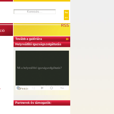
hu
en
RSS
ció
Tovább a galériára
Helyreállító igazságszolgáltatás
.
Partnerek és támogatók: