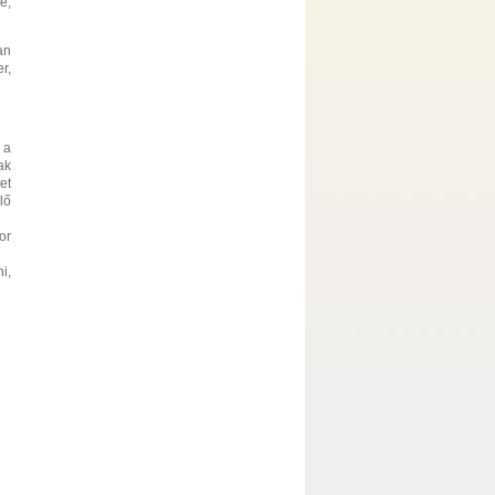
e,
an
r,
 a
ak
et
lő
or
i,