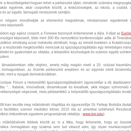
letve a feszültségeket hogyan lehet a párbeszéd útján, mindenki számára megnyugta
kár egyének, akár csoportok között, a kisközösségek, az iskola, a család, 
s és az egyéb, támogató rendszerek szintjén.
en négyen mondhatják az elismerést magukénak, mindannyian egyetemek 
ves képviselői.
ódon egy egész csoport, a Foresee bizonyult érdemesnek a díjra. A díjat az
Európ
rszágot képviselő, több mint 300 fős nemzetközi konferenciáján adta át Tiranába
zetközi elnökség azzal indokolta döntését, hogy az elmúlt években a Kutatócsopo
gy a resztoratív megközelítés nemcsak az igazságszolgáltatás egy lehetséges irány
letet és gyakorlatot az oktatás, a települési közösségek és számos egyéb színter
eszteni.
 társadalomban vitte véghez, amely máig magán viseli a 20. század traumáin
it önmagunkban, az őszinte párbeszéd erejében és az egymás iránti bizalomb
ebb, mint a nyugati demokráciákban.
Európai Fórum a Helyreállító Igazságszolgáltatásért ügyvezetője a díj átadásakor
dta
:
“... fiatalok, innovatívak, dinamikusak és kreatívak, akik magas szinvonalú 
vékenységet végeznek, mely példaértékű a helyreállító igazságszolgáltatás továb
08-ban kezdte meg működését. Alapítója és ügyvezetője Dr. Fellegi Borbála (kutat
s facilitátor, szenior mediátor tréner, 2015 óta az amerikai székhelyű Resztorat
tközi Intézetének egyetemi programjának oktatója -
www.iirp.edu
).
 működésének többek között az is a titka, hogy felismerte, hogy az összete
émákra önmagában egy szakma sem tud választ adni, így olyan munkacsoport