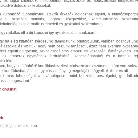
lynek tagjai különböző nézőpontból, eszközökkel és módszerekkel megközelítv
űködve dolgoznak ki akciókat.
 különböző tudományterületekről érkezők dolgoznak együtt, a kutatócsoportb
lógus, szociális munkás, jogász, közgazdász, kommunikációs szakembe
 kriminológus, informatikus elméleti és gyakorlati szakemberek.
 így nyilatkozott a díj kapcsán így nyilatkozott a munkájáról:
gy ha elég kitartóan kérdezünk, támogatunk, odafordulunk, valóban odafigyelünk
válaszokra és kibírjuk, hogy nem osztunk tanácsot , azaz nem akarunk okosabb
ikkel együtt dolgozunk, akkor csodálatos emberi és közösségi élményekben leh
k az emberek egymáshoz fordulásából, kapcsolódásából és a bennük rej
ek létre.
sen, hogy a különböző konfliktuskezelési módszereknek számos határa van, soksz
kik konfliktusban állnak egymással, tényleg megoldják-e ügyeiket akkor és ott.
ok más lehetőséget a továbblépésre, mint beszélni, beszélgetni, gondolkodn
mással megosztani.”
t olvashat.
ek
érjük, jelentkezzen be.