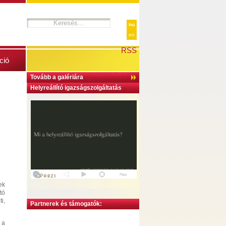
hu
en
RSS
ció
Tovább a galériára
Helyreállító igazságszolgáltatás
ek
tó
i,
Partnerek és támogatók:
 a