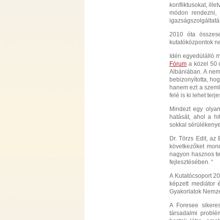
konfliktusokat, il
módon rendezni, a
igazságszolgáltatá
2010 óta összes
kutatóközpontok ne
Idén egyedülálló m
Fórum
a közel 50 o
Albániában. A nem
bebizonyította, ho
hanem ezt a szemlé
felé is ki lehet terj
Mindezt egy olyan
hatását, ahol a h
sokkal sérülékeny
Dr. Törzs Edit, az
következőket mon
nagyon hasznos te
fejlesztésében. “
A Kutatócsoport 20
képzett mediátor é
Gyakorlatok Nemze
A Foresee sikeres
társadalmi probl