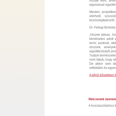
hoztak létre, ame
egymással együttm
Minden projektben
elérhető szocio
közösségfejlesztő,
Dr. Fellegi Borbála
„Hiszek abban, ho
kérdésekre adott 
lenni azoknál, ak
részünk, amelye
együttérzésből jönn
Tudjuk természete
nem látjuk, hogy a
De akkor sem lát
reflektálni és egy
A díjról bővebben it
Nincsenek üzenet
A hozzászóláshoz k