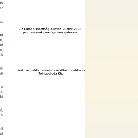
tó
az
és
Az Európai Bizottság „Criminal Justice 2008”
programjának pénzügyi támogatásával
ai
n,
rt
a,
ek
ak
Szakmai fordító partnerünk az Afford Fordító- és
an
Tolmácsiroda Kft.
 a
és
bi
ó,
ív
tt
ot