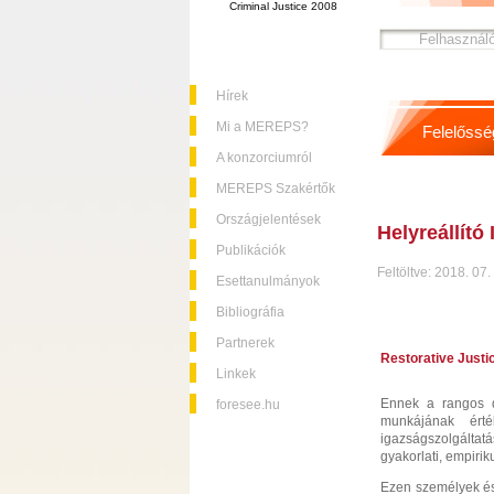
Criminal Justice 2008
Hírek
Mi a MEREPS?
Felelőssé
A konzorciumról
MEREPS Szakértők
Országjelentések
Helyreállító
Publikációk
Feltöltve: 2018. 07.
Esettanulmányok
Bibliográfia
Partnerek
Restorative Justi
Linkek
Ennek a rangos 
foresee.hu
munkájának érté
igazságszolgálta
gyakorlati, empirik
Ezen személyek és