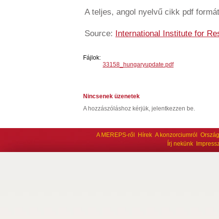
A teljes, angol nyelvű cikk pdf form
Source:
International Institute for R
Fájlok:
33158_hungaryupdate.pdf
Nincsenek üzenetek
A hozzászóláshoz kérjük, jelentkezzen be.
A MEREPS-ről
Hírek
A konzorciumról
Ország
Írj nekünk
Impress