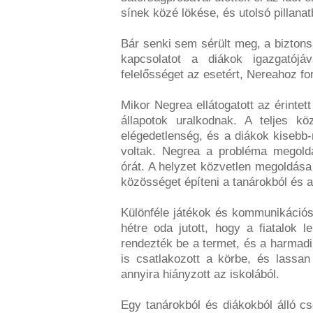
sínek közé lökése, és utolsó pillanat
Bár senki sem sérült meg, a biztonsá
kapcsolatot a diákok igazgatójá
felelősséget az esetért, Nereahoz for
Mikor Negrea ellátogatott az érintet
állapotok uralkodnak. A teljes k
elégedetlenség, és a diákok kiseb
voltak. Negrea a probléma megoldá
órát. A helyzet közvetlen megoldása
közösséget építeni a tanárokból és a
Különféle játékok és kommunikációs
hétre oda jutott, hogy a fiatalok 
rendezték be a termet, és a harmadi
is csatlakozott a körbe, és lassa
annyira hiányzott az iskolából.
Egy tanárokból és diákokból álló cs