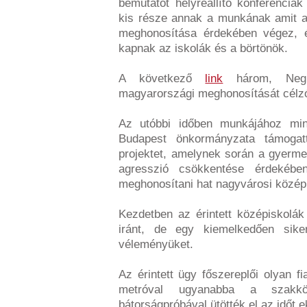
bemutatót helyreállító konferenciá
kis része annak a munkának amit a 
meghonosítása érdekében végez, 
kapnak az iskolák és a börtönök.
A következő
link
három, Negre
magyarországi meghonosítását célz
Az utóbbi időben munkájához min
Budapest önkormányzata támoga
projektet, amelynek során a gyerme
agresszió csökkentése érdekében
meghonosítani hat nagyvárosi közép
Kezdetben az érintett középiskolák
iránt, de egy kiemelkedően sike
véleményüket.
Az érintett ügy főszereplői olyan fi
metróval ugyanabba a szakkö
bátorságpróbával ütötték el az időt