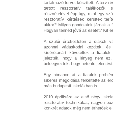
tartalmazó tervet készített. A terv 
tartott resztoratív találkozó
részvételével épp úgy, mint egy sz
resztoratív kérdések kerültek terí
akkor? Milyen gondolatok járnak a 
Hogyan tennéd jóvá az esetet? Kit és 
A szülői értekezleten a diákok vá
azonnal vádaskodni kezdtek, és b
kísérőtanárt követeltek a fiatalok
jelezték, hogy a lényeg nem ez
beleegyeztek, hogy hetente jelentést
Egy hónapon át a fiatalok probl
sikeres megoldása felkeltette az érd
más budapesti iskolákban is.
2010 áprilisára az első négy isko
resztoratív technikákat, nagyon poz
konkrét adatok még nem érhetőek el