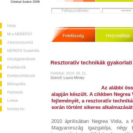
Criminal Justice 2008
Hírek
Mi a MEREPS?
Felelősség
Helyreállítás
A konzorciumról
MEREPS Szakértők
Országjelentések
Resztoratív technikák gyakorla
Publikációk
Feltöltve: 2010. 06. 21.
Esettanulmányok
Szerző: Laura Mirsky
Bibliográfia
Az alábbi öss
Partnerek
alapján készült. A cikkben Negrea
fejleményét, a resztoratív technik
Linkek
során történt sikeres alkalmazását
foresee.hu
2010 áprilisában Negrea Vidia, a 
Magyarország igazgatója, négy bu