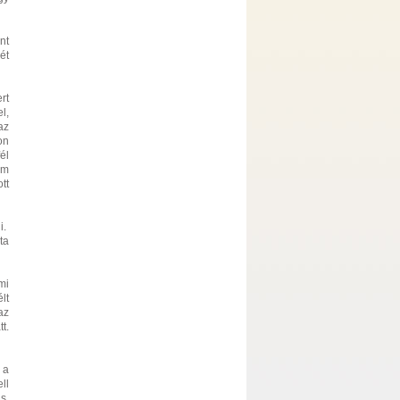
nt
ét
rt
l,
az
on
él
em
tt
i.
ta
mi
lt
az
t.
 a
ll
s.