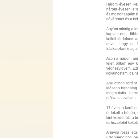
Három évesen kez
három évesen is f
és mostohaapám is 
nővéremet és a két
Anyám mindig a leh
kaptam enni, több
kellett térdelnem 
nevelt, hogy ne 
felakasztani magam
Azon a napon, ami
felett álltam eg
véghezvigyem. Ezu
kokainoztam, balh
Ami otthon történ
idősebb bandatag 
megmutatta. Hama
erőszakos voltam.
17 évesen kerültem
érdekelt a börtön, 
kint kezdődött, a b
és tiszteletet kelte
Annyira rossz lett
Egy puerto ricoi ba