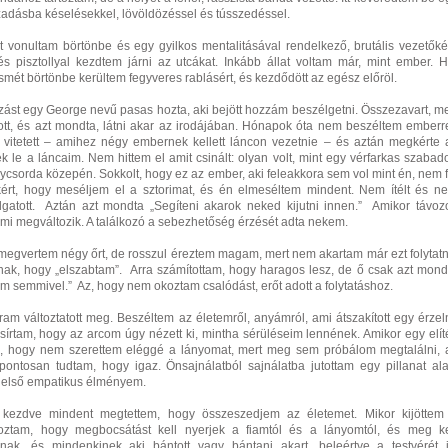
ázadásba késelésekkel, lövöldözéssel és tússzedéssel.
t vonultam börtönbe és egy gyilkos mentalitásával rendelkező, brutális vezetőké
és pisztollyal kezdtem járni az utcákat. Inkább állat voltam már, mint ember. H
mét börtönbe kerültem fegyveres rablásért, és kezdődött az egész előröl.
ozást egy George nevű pasas hozta, aki bejött hozzám beszélgetni. Összezavart, me
ott, és azt mondta, látni akar az irodájában. Hónapok óta nem beszéltem emberre
 vitetett – amihez négy embernek kellett láncon vezetnie – és aztán megkérte 
k le a láncaim. Nem hittem el amit csinált: olyan volt, mint egy vérfarkas szabad
csorda közepén. Sokkolt, hogy ez az ember, aki feleakkora sem vol mint én, nem f
ért, hogy meséljem el a sztorimat, és én elmeséltem mindent. Nem ítélt és n
llgatott. Aztán azt mondta „Segíteni akarok neked kijutni innen.” Amikor távozo
mi megváltozik. A találkozó a sebezhetőség érzését adta nekem.
megvertem négy őrt, de rosszul éreztem magam, mert nem akartam már ezt folytatn
ak, hogy „elszabtam”. Arra számítottam, hogy haragos lesz, de ő csak azt mond
m semmivel.” Az, hogy nem okoztam csalódást, erőt adott a folytatáshoz.
am változtatott meg. Beszéltem az életemről, anyámról, ami átszakított egy érzel
 sírtam, hogy az arcom úgy nézett ki, mintha sérüléseim lennének. Amikor egy elíté
, hogy nem szerettem eléggé a lányomat, mert meg sem próbálom megtalálni, 
pontosan tudtam, hogy igaz. Önsajnálatból sajnálatba jutottam egy pillanat alat
z első empatikus élményem.
ól kezdve mindent megtettem, hogy összeszedjem az életemet. Mikor kijöttem
roztam, hogy megbocsátást kell nyerjek a fiamtól és a lányomtól, és meg ke
ak, és mindenkinek aki bántott vagy bántani akart, beleértve a testvérét i