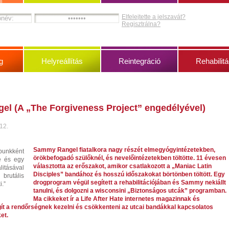
Elfelejtette a jelszavát?
Regisztrálna?
g
Helyreállítás
Reintegráció
Rehabilitá
l (A „The Forgiveness Project” engedélyével)
 12.
Sammy Rangel fiatalkora nagy részét elmegyógyintézetekben,
nkként
örökbefogadó szülőknél, és nevelőintézetekben töltötte. 11 évesen
e és egy
választotta az erőszakot, amikor csatlakozott a „Maniac Latin
tásával
Disciples” bandához és hosszú időszakokat börtönben töltött. Egy
rutális
drogprogram végül segített a rehabilitációjában és Sammy nekiállt
i.”
tanulni, és dolgozni a wisconsini „Biztonságos utcák” programban.
Ma cikkeket ír a Life After Hate internetes magazinnak és
t a rendőrségnek kezelni és csökkenteni az utcai bandákkal kapcsolatos
et.