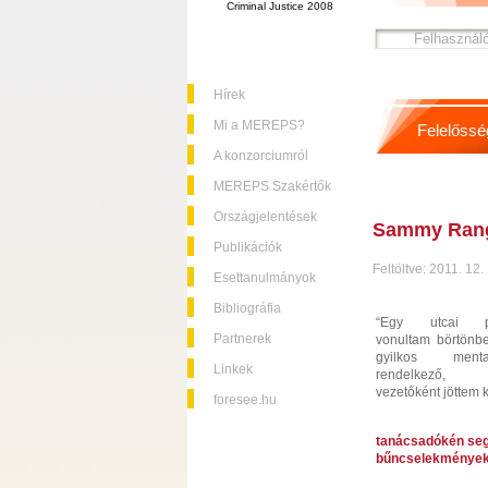
Criminal Justice 2008
Hírek
Mi a MEREPS?
Felelőssé
A konzorciumról
MEREPS Szakértők
Országjelentések
Sammy Range
Publikációk
Feltöltve: 2011. 12.
Esettanulmányok
Bibliográfia
“Egy utcai pu
Partnerek
vonultam börtönb
gyilkos mentali
Linkek
rendelkező, b
vezetőként jöttem k
foresee.hu
tanácsadókén segí
bűncselekmények