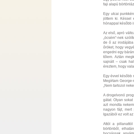
faji alapú börtönl
Egy utcai punkkén
jöttem ki. Késsel 
hónappal később is
Az első, apró vált
„öcsém”-nek szólít
de ő az irodájába
őröket, hogy vegyé
engedni egy bárány
tőlem. Aztán megk
sajnált – csak ha
éreztem, hogy vala
Egy évvel később 
Megírtam George-n
„Nem tartozol neke
A drogelvonó progr
gátat. Olyan sokat
azt mondta nekem
nagyon fájt, mert 
Igazából ez volt a
Attól a pillanatt
börtönből, elhatá
bocsássak anyámn