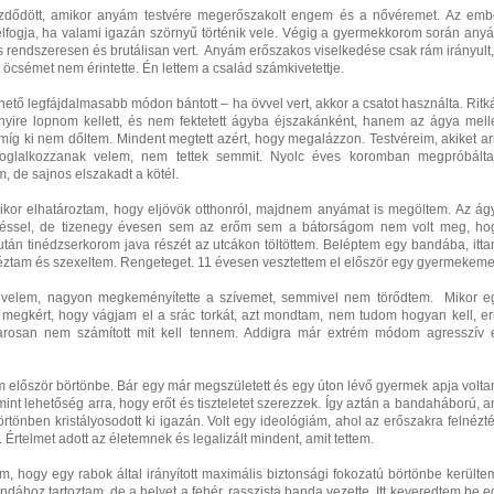
dődött, amikor anyám testvére megerőszakolt engem és a nővéremet. Az emb
elfogja, ha valami igazán szörnyű történik vele. Végig a gyermekkorom során any
rendszeresen és brutálisan vert. Anyám erőszakos viselkedése csak rám irányult,
 öcsémet nem érintette. Én lettem a család számkivetettje.
ető legfájdalmasabb módon bántott – ha övvel vert, akkor a csatot használta. Ritk
nyire lopnom kellett, és nem fektetett ágyba éjszakánként, hanem az ágya melle
amíg ki nem dőltem. Mindent megtett azért, hogy megalázzon. Testvéreim, akiket ar
foglalkozzanak velem, nem tettek semmit. Nyolc éves koromban megpróbált
, de sajnos elszakadt a kötél.
kor elhatároztam, hogy eljövök otthonról, majdnem anyámat is megöltem. Az ág
y késsel, de tizenegy évesen sem az erőm sem a bátorságom nem volt meg, ho
tán tinédzserkorom java részét az utcákon töltöttem. Beléptem egy bandába, itta
éztam és szexeltem. Rengeteget. 11 évesen vesztettem el először egy gyermekeme
t velem, nagyon megkeményítette a szívemet, semmivel nem törődtem. Mikor e
megkért, hogy vágjam el a srác torkát, azt mondtam, nem tudom hogyan kell, er
rosan nem számított mit kell tennem. Addigra már extrém módom agresszív 
 először börtönbe. Bár egy már megszületett és egy úton lévő gyermek apja volta
mint lehetőség arra, hogy erőt és tiszteletet szerezzek. Így aztán a bandaháború, a
örtönben kristályosodott ki igazán. Volt egy ideológiám, ahol az erőszakra felnézté
tt. Értelmet adott az életemnek és legalizált mindent, amit tettem.
em, hogy egy rabok által irányított maximális biztonsági fokozatú börtönbe kerülte
ndához tartoztam, de a helyet a fehér, rasszista banda vezette. Itt keveredtem be e