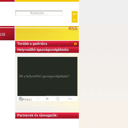
hu
en
RSS
ció
Tovább a galériára
Helyreállító igazságszolgáltatás
Partnerek és támogatók: