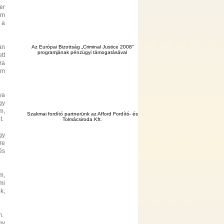
er
ám
 a
án
Az Európai Bizottság „Criminal Justice 2008”
programjának pénzügyi támogatásával
tt
ra
am
ya
gy
m,
Szakmai fordító partnerünk az Afford Fordító- és
t.
Tolmácsiroda Kft.
gy
re
és
m,
mi
k,
m.
gy